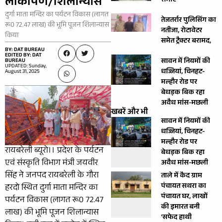
लोकार्पण/शिलान्यास
समाए
दुर्गा माता मन्दिर का पर्यटन विकास (लागत
तेजतर्रार पुलिसिंग का
रू0 72.47 लाख) की भूमि पूजन शिलान्यास
नतीजा, रोटावेटर
किया
समेत ट्रैक्टर बरामद,
BY: DAT BUREAU
EDITED BY: DAT
सावन में नियमों की
BUREAU
UPDATED: Sunday,
धज्जियां, चिनहट-
August 31, 2025
मल्हौर रोड पर
बेधड़क बिक रहा
अवैध मांस-मछली
खबरें और भी
सावन में नियमों की
धज्जियां, चिनहट-
मल्हौर रोड पर
रायबरेली ब्यूरो।। प्रदेश के पर्यटन
बेधड़क बिक रहा
एवं संस्कृति विभाग मंत्री जयवीर
अवैध मांस-मछली
सिंह ने जनपद रायबरेली के गौरा
ताले में कैद ग्राम
पंचायत सथरा का
हरदो स्थित दुर्गा माता मन्दिर का
पंचायत घर, लाखों
पर्यटन विकास (लागत रू0 72.47
की इमारत बनी
लाख) की भूमि पूजन शिलान्यास
‘सफेद हाथी