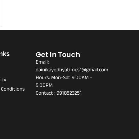
inks
Get In Touch
Email:
dainikayodhyatimes1@gmail.com
s
Hours: Mon-Sat 9:00AM -
icy
5:00PM
 Conditions
Contact : 9918523251