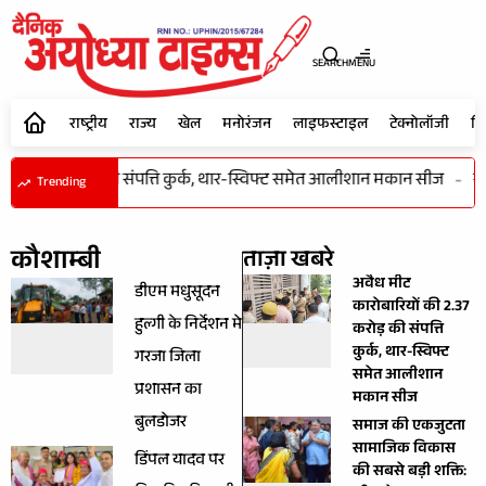
SEARCH
MENU
राष्ट्रीय
राज्य
खेल
मनोरंजन
लाइफस्टाइल
टेक्नोलॉजी
शि
 की 2.37 करोड़ की संपत्ति कुर्क, थार-स्विफ्ट समेत आलीशान मकान सीज
-
सम
Trending
कौशाम्बी
ताज़ा खबरे
अवैध मीट
डीएम मधुसूदन
कारोबारियों की 2.37
हुल्गी के निर्देशन मे
करोड़ की संपत्ति
कुर्क, थार-स्विफ्ट
गरजा जिला
समेत आलीशान
प्रशासन का
मकान सीज
बुलडोजर
समाज की एकजुटता
सामाजिक विकास
डिंपल यादव पर
की सबसे बड़ी शक्ति: