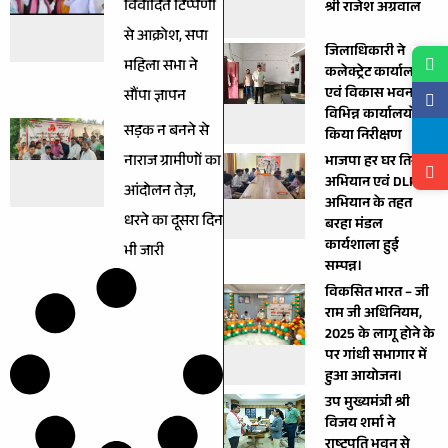
विवादित टिप्पणी
श्री राजेश अग्रवाल
से आक्रोश, सपा
जिलाधिकारी ने
महिला सभा ने
कलेक्ट्रेट कार्यालयों
एवं विकास भवन के
सौंपा ज्ञापन
विभिन्न कार्यालयों का
सड़क न बनने से
किया निरीक्षण
नाराज ग्रामीणों का
भाजपा हर घर तिरंगा”
अभियान एवं DLP
आंदोलन तेज़,
अभियान के तहत
धरने का दूसरा दिन
बरहा मंडल
कार्यशाला हुई
भी जारी
सम्पन्न।
विकसित भारत – जी
राम जी अधिनियम,
2025 के लागू होने के
पर गांधी सभागार में
हुआ आयोजन।
उप मुख्यमंत्री श्री
विजय शर्मा ने
राष्ट्रपति भवन से