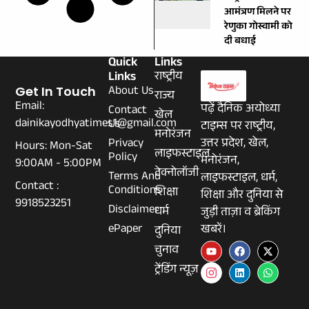
आमंत्रण मिलने पर
रेणुका गोस्वामी को
दी बधाई
Quick
Links
Links
राष्ट्रीय
About Us
Get In Touch
राज्य
Email:
पढ़ें दैनिक अयोध्या
Contact
खेल
dainikayodhyatimes1@gmail.com
Us
टाइम्स पर राष्ट्रीय,
मनोरंजन
Privacy
उत्तर प्रदेश, खेल,
Hours: Mon-Sat
लाइफस्टाइल
Policy
मनोरंजन,
9:00AM - 5:00PM
टेक्नोलॉजी
Terms And
लाइफस्टाइल, धर्म,
Contact :
Conditions
शिक्षा
शिक्षा और दुनिया से
9918523251
Disclaimer
धर्म
जुड़ी ताज़ा व ब्रेकिंग
ePaper
खबरें।
दुनिया
चुनाव
ट्रेंडिंग न्यूज़