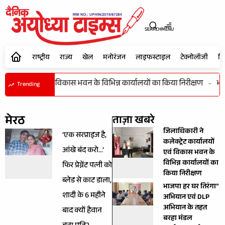
SEARCH
MENU
राष्ट्रीय
राज्य
खेल
मनोरंजन
लाइफस्टाइल
टेक्नोलॉजी
शि
्रेट कार्यालयों एवं विकास भवन के विभिन्न कार्यालयों का किया निरीक्षण
-
भाज
Trending
मेरठ
ताज़ा खबरे
जिलाधिकारी ने
‘एक सरप्राइज है,
कलेक्ट्रेट कार्यालयों
आंखे बंद करो…’
एवं विकास भवन के
विभिन्न कार्यालयों का
फिर प्रेग्नेंट पत्नी को
किया निरीक्षण
ब्लेड से काट डाला,
भाजपा हर घर तिरंगा”
शादी के 6 महीने
अभियान एवं DLP
अभियान के तहत
बाद क्यों हैवान
बरहा मंडल