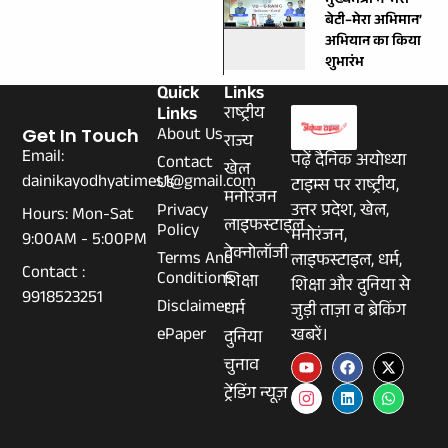
मुख्यमंत्री ने ‘मेरी
बेटी–मेरा अभिमान’
अभियान का किया
शुभारंभ
Quick
Links
Links
राष्ट्रीय
About Us
Get In Touch
राज्य
Email:
पढ़ें दैनिक अयोध्या
Contact
खेल
dainikayodhyatimes1@gmail.com
Us
टाइम्स पर राष्ट्रीय,
मनोरंजन
Privacy
उत्तर प्रदेश, खेल,
Hours: Mon-Sat
लाइफस्टाइल
Policy
मनोरंजन,
9:00AM - 5:00PM
टेक्नोलॉजी
Terms And
लाइफस्टाइल, धर्म,
Contact :
Conditions
शिक्षा
शिक्षा और दुनिया से
9918523251
Disclaimer
धर्म
जुड़ी ताज़ा व ब्रेकिंग
ePaper
खबरें।
दुनिया
चुनाव
ट्रेंडिंग न्यूज़