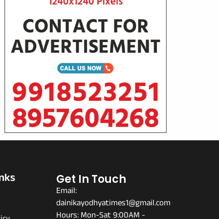
inks
Get In Touch
Email:
dainikayodhyatimes1@gmail.com
s
Hours: Mon-Sat 9:00AM -