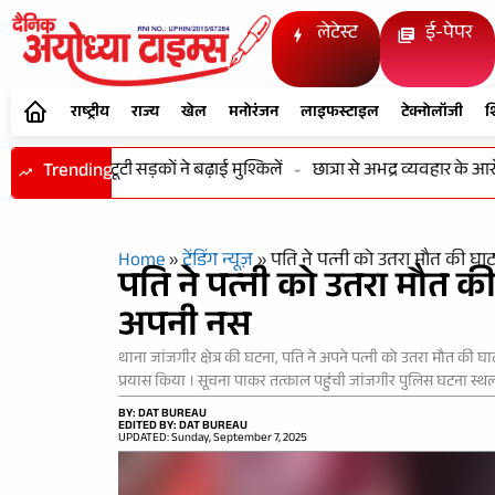
लेटेस्ट
ई-पेपर
राष्ट्रीय
राज्य
खेल
मनोरंजन
लाइफस्टाइल
टेक्नोलॉजी
श
 परेशान,टूटी सड़कों ने बढ़ाई मुश्किलें
Trending
-
छात्रा से अभद्र व्यवहार के आरोप मे
Home
»
ट्रेंडिंग न्यूज़
»
पति ने पत्नी को उतरा मौत की घा
पति ने पत्नी को उतरा मौत की
अपनी नस
थाना जांजगीर क्षेत्र की घटना, पति ने अपने पत्नी को उतरा मौत की घा
प्रयास किया । सूचना पाकर तत्काल पहुंची जांजगीर पुलिस घटना स्थल
BY: DAT BUREAU
EDITED BY: DAT BUREAU
UPDATED: Sunday, September 7, 2025