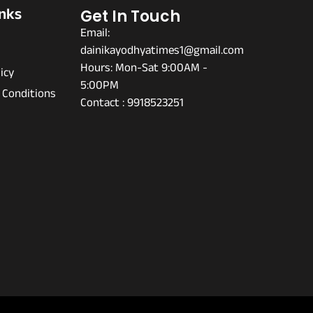
inks
Get In Touch
Email:
dainikayodhyatimes1@gmail.com
s
Hours: Mon-Sat 9:00AM -
icy
5:00PM
 Conditions
Contact : 9918523251