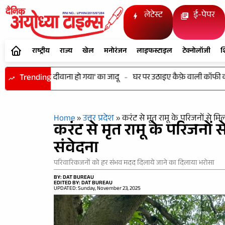
लेटेस्ट
ई-पेपर
राष्ट्रीय
राज्य
खेल
मनोरंजन
लाइफस्टाइल
टेक्नोलॉजी
श
ायम रहा ‘दिल दीवाना हो गया’ का जादू
Trending
-
घर पर उठाइए कैफ़े वाली कॉफी का लुत्फ 
Home
»
उत्तर प्रदेश
»
करंट से मृत रामू के परिजनों से म
करंट से मृत रामू के परिजनों
संवेदना
परिवारिकजनों को हर संभव मदद दिलाये जाने का दिलाया भरोसा
BY: DAT BUREAU
EDITED BY: DAT BUREAU
UPDATED: Sunday, November 23, 2025