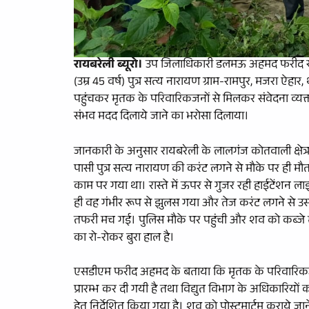
रायबरेली ब्यूरो।
उप जिलाधिकारी डलमऊ अहमद फरीद खान ने 
(उम्र 45 वर्ष) पुत्र सत्य नारायण ग्राम-रामपुर, मजरा ऐहा
पहुंचकर मृतक के परिवारिकजनों से मिलकर संवेदना व्यक्त क
संभव मदद दिलाये जाने का भरोसा दिलाया।
जानकारी के अनुसार रायबरेली के लालगंज कोतवाली क्षेत्र क
पासी पुत्र सत्य नारायण की करंट लगने से मौके पर ही मौ
काम पर गया था। रास्ते में ऊपर से गुजर रही हाईटेंशन ल
ही वह गंभीर रूप से झुलस गया और तेज करंट लगने से उस
तफरी मच गई। पुलिस मौके पर पहुंची और शव को कब्जे में
का रो-रोकर बुरा हाल है।
एसडीएम फरीद अहमद के बताया कि मृतक के परिवारिकजनों
प्रारम्भ कर दी गयी है तथा विद्युत विभाग के अधिकारिय
हेतु निर्देशित किया गया है। शव को पोस्टमार्टम कराये जान