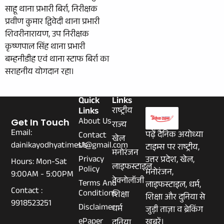
साहू थाना प्रभारी बिर्रा, निरीक्षक
प्रवीण कुमार द्विवेदी थाना प्रभारी
शिवरीनारायण, उप निरीक्षक
कृष्णपाल सिंह थाना प्रभारी
बम्हनीडीह एवं थाना स्टाफ बिर्रा का
सराहनीय योगदान रहा।
Quick
Links
Links
राष्ट्रीय
About Us
Get In Touch
राज्य
Email:
पढ़ें दैनिक अयोध्या
Contact
खेल
dainikayodhyatimes1@gmail.com
Us
टाइम्स पर राष्ट्रीय,
मनोरंजन
Privacy
उत्तर प्रदेश, खेल,
Hours: Mon-Sat
लाइफस्टाइल
Policy
मनोरंजन,
9:00AM - 5:00PM
टेक्नोलॉजी
Terms And
लाइफस्टाइल, धर्म,
Contact :
Conditions
शिक्षा
शिक्षा और दुनिया से
9918523251
Disclaimer
धर्म
जुड़ी ताज़ा व ब्रेकिंग
ePaper
खबरें।
दुनिया