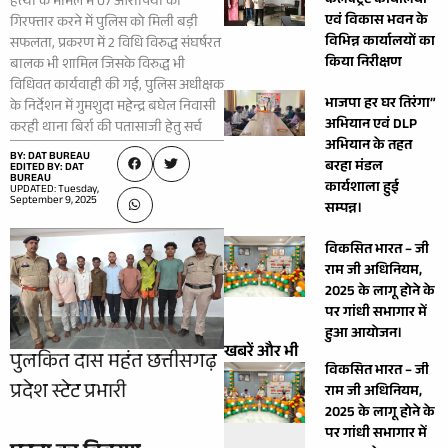
कलेक्ट्रेट कार्यालयों
हत्या के मामले में 07 आरोपियों को
एवं विकास भवन के
गिरफ्तार करने में पुलिस को मिली बड़ी
विभिन्न कार्यालयों का
सफलता, प्रकरण में 2 विधि विरुद्ध संघर्षरत
किया निरीक्षण
बालक भी शामिल जिसके विरुद्ध भी
विधिवत कार्यवाही की गई, पुलिस अधीक्षक
भाजपा हर घर तिरंगा”
के निर्देशन में गुमशुदा महेन्द्र बघेल निवासी
अभियान एवं DLP
करही थाना बिर्रा की पतासाजी हेतु सर्च
अभियान के तहत
BY: DAT BUREAU
बरहा मंडल
EDITED BY: DAT
BUREAU
कार्यशाला हुई
UPDATED: Tuesday,
September 9, 2025
सम्पन्न।
विकसित भारत – जी
राम जी अधिनियम,
2025 के लागू होने के
पर गांधी सभागार में
हुआ आयोजन।
खबरें और भी
पुलकित दास महंत छत्तीसगढ़
विकसित भारत – जी
प्रदेश स्टेट प्रभारी
राम जी अधिनियम,
2025 के लागू होने के
पर गांधी सभागार में