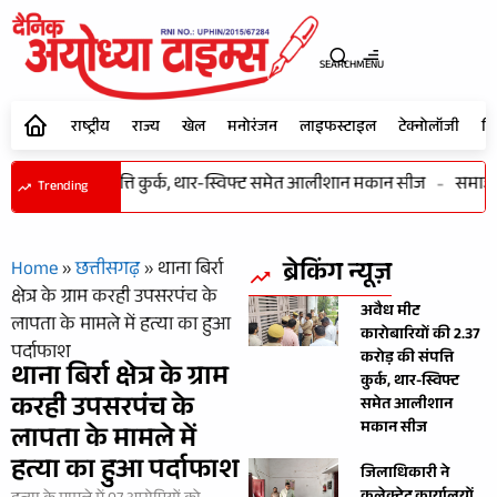
SEARCH
MENU
राष्ट्रीय
राज्य
खेल
मनोरंजन
लाइफस्टाइल
टेक्नोलॉजी
शि
37 करोड़ की संपत्ति कुर्क, थार-स्विफ्ट समेत आलीशान मकान सीज
-
समाज की 
Trending
ब्रेकिंग न्यूज़
Home
»
छत्तीसगढ़
»
थाना बिर्रा
क्षेत्र के ग्राम करही उपसरपंच के
अवैध मीट
लापता के मामले में हत्या का हुआ
कारोबारियों की 2.37
पर्दाफाश
करोड़ की संपत्ति
थाना बिर्रा क्षेत्र के ग्राम
कुर्क, थार-स्विफ्ट
करही उपसरपंच के
समेत आलीशान
मकान सीज
लापता के मामले में
हत्या का हुआ पर्दाफाश
जिलाधिकारी ने