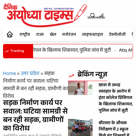
SEARCH
MENU
राष्ट्रीय
राज्य
खेल
मनोरंजन
लाइफस्टाइल
टेक्नोलॉजी
शि
ें इंटर कॉलेज प्रिंसिपल के खिलाफ शिकायत, पुलिस जांच में जुटी
-
Atiq Ahmed 
Trending
ब्रेकिंग न्यूज़
Home
»
उत्तर प्रदेश
»
सड़क
निर्माण कार्य पर सवाल: घटिया
छात्रा से अभद्र
सामग्री से बन रही सड़क, ग्रामीणों का
व्यवहार के आरोप में
विरोध
इंटर कॉलेज प्रिंसिपल
सड़क निर्माण कार्य पर
के खिलाफ शिकायत,
सवाल: घटिया सामग्री से
पुलिस जांच में जुटी
बन रही सड़क, ग्रामीणों
बीएसए के औचक
का विरोध
निरीक्षण में 2 स्कूल