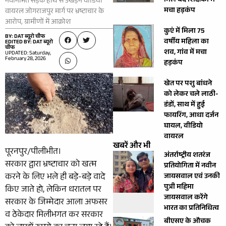
मिले बंद शिक्षकों में
नवनिर्मित सड़क हाथ से उखड़ने वीडियो
मचा हड़कंप
वायरल जोगराजपुर मार्ग पर भ्रष्टाचार के
आरोप, ग्रामीणों में आक्रोश
कुएं में मिला 75
BY: DAT ब्यूरो चीफ
वर्षीय महिला का
EDITED BY: DAT ब्यूरो
चीफ
शव, गांव में मचा
UPDATED: Saturday,
February 28, 2026
हड़कंप
खेत पर पशु बांधने
को लेकर चले लाठी-
डंडों, साथ में हुई
फायरिंग, आधा दर्जन
घायल, वीडियो
वायरल
खबरें और भी
पूरनपुर/पीलीभीत।
अंतर्राष्ट्रीय शतरंज
सरकार द्वारा भ्रष्टाचार को खत्म
प्रतियोगिता में नवीन
करने के लिए भले ही बड़े-बड़े वादे
जायसवाल एवं उनकी
पुत्री महिमा
किए जाते हो, लेकिन धरातल पर
जायसवाल करेंगे
सरकार के जिम्मेदार आला अफसर
भारत का प्रतिनिधित्व
व ठेकेदार मिलीभगत कर सरकार
बीएसए के औचक