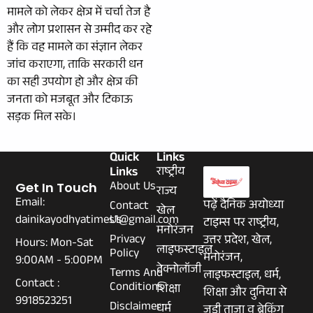
मामले को लेकर क्षेत्र में चर्चा तेज है
और लोग प्रशासन से उम्मीद कर रहे
हैं कि वह मामले का संज्ञान लेकर
जांच कराएगा, ताकि सरकारी धन
का सही उपयोग हो और क्षेत्र की
जनता को मजबूत और टिकाऊ
सड़क मिल सके।
Quick
Links
Links
राष्ट्रीय
About Us
Get In Touch
राज्य
Email:
पढ़ें दैनिक अयोध्या
Contact
खेल
dainikayodhyatimes1@gmail.com
Us
टाइम्स पर राष्ट्रीय,
मनोरंजन
Privacy
उत्तर प्रदेश, खेल,
Hours: Mon-Sat
लाइफस्टाइल
Policy
मनोरंजन,
9:00AM - 5:00PM
टेक्नोलॉजी
Terms And
लाइफस्टाइल, धर्म,
Contact :
Conditions
शिक्षा
शिक्षा और दुनिया से
9918523251
Disclaimer
धर्म
जुड़ी ताज़ा व ब्रेकिंग