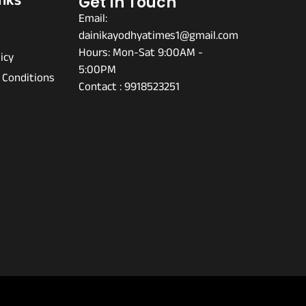
inks
Get In Touch
Email:
dainikayodhyatimes1@gmail.com
s
Hours: Mon-Sat 9:00AM -
icy
5:00PM
 Conditions
Contact : 9918523251