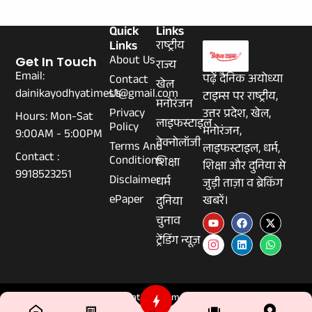
Quick
Links
Links
राष्ट्रीय
About Us
Get In Touch
राज्य
Email:
पढ़ें दैनिक अयोध्या
Contact
खेल
dainikayodhyatimes1@gmail.com
Us
टाइम्स पर राष्ट्रीय,
मनोरंजन
Privacy
उत्तर प्रदेश, खेल,
Hours: Mon-Sat
लाइफस्टाइल
Policy
मनोरंजन,
9:00AM - 5:00PM
टेक्नोलॉजी
Terms And
लाइफस्टाइल, धर्म,
Contact :
Conditions
शिक्षा
शिक्षा और दुनिया से
9918523251
Disclaimer
धर्म
जुड़ी ताज़ा व ब्रेकिंग
ePaper
खबरें।
दुनिया
चुनाव
ट्रेंडिंग न्यूज़
© 2026 Dainikayodhyatimes.com - All Rights Reserved.