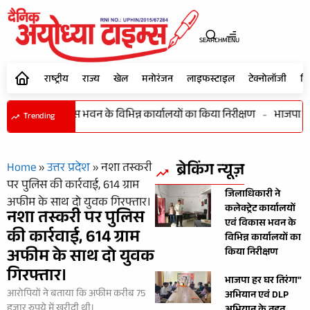
SEARCH
MENU
राष्ट्रीय
राज्य
खेल
मनोरंजन
लाइफस्टाइल
टेक्नोलॉजी
शि
ार्यालयों एवं विकास भवन के विभिन्न कार्यालयों का किया निरीक्षण
-
भाजपा हर 
Trending
ब्रेकिंग न्यूज़
Home
»
उत्तर प्रदेश
»
नशा तस्करी
पर पुलिस की कार्रवाई, 614 ग्राम
जिलाधिकारी ने
अफीम के साथ दो युवक गिरफ्तार।
कलेक्ट्रेट कार्यालयों
नशा तस्करी पर पुलिस
एवं विकास भवन के
की कार्रवाई, 614 ग्राम
विभिन्न कार्यालयों का
अफीम के साथ दो युवक
किया निरीक्षण
गिरफ्तार।
भाजपा हर घर तिरंगा”
आरोपियों ने बताया कि अफीम करीब 75
अभियान एवं DLP
हजार रुपये में खरीदी थी।