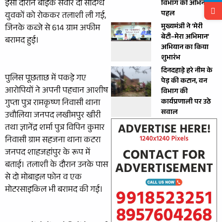
इसी दौरान बाइक सवार दो संदिग्ध
विभाग की अभिनव
पहल
युवकों को रोककर तलाशी ली गई,
मुख्यमंत्री ने ‘मेरी
जिनके कब्जे से 614 ग्राम अफीम
बेटी–मेरा अभिमान’
बरामद हुई।
अभियान का किया
शुभारंभ
दिनदहाड़े हरे नीम के
पुलिस पूछताछ में पकड़े गए
पेड़ की कटान, वन
आरोपियों ने अपनी पहचान आशीष
विभाग की
गुप्ता पुत्र रामकृष्ण निवासी थाना
कार्यप्रणाली पर उठे
सवाल
उचौलिया जनपद लखीमपुर खीरी
तथा ज्ञानेंद्र शर्मा पुत्र विपिन कुमार
निवासी ग्राम सहजना थाना कटरा
जनपद शाहजहांपुर के रूप में
बताई। तलाशी के दौरान उनके पास
से दो मोबाइल फोन व एक
मोटरसाइकिल भी बरामद की गई।