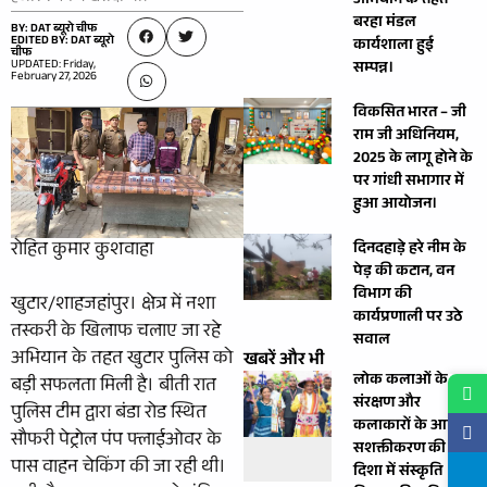
अभियान के तहत
बरहा मंडल
BY: DAT ब्यूरो चीफ
EDITED BY: DAT ब्यूरो
कार्यशाला हुई
चीफ
UPDATED: Friday,
सम्पन्न।
February 27, 2026
विकसित भारत – जी
राम जी अधिनियम,
2025 के लागू होने के
पर गांधी सभागार में
हुआ आयोजन।
रोहित कुमार कुशवाहा
दिनदहाड़े हरे नीम के
पेड़ की कटान, वन
विभाग की
खुटार/शाहजहांपुर। क्षेत्र में नशा
कार्यप्रणाली पर उठे
तस्करी के खिलाफ चलाए जा रहे
सवाल
अभियान के तहत खुटार पुलिस को
खबरें और भी
लोक कलाओं के
बड़ी सफलता मिली है। बीती रात
संरक्षण और
पुलिस टीम द्वारा बंडा रोड स्थित
कलाकारों के आर्थिक
सौफरी पेट्रोल पंप फ्लाईओवर के
सशक्तीकरण की
पास वाहन चेकिंग की जा रही थी।
दिशा में संस्कृति