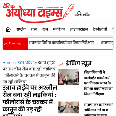
SEARCH
MENU
राष्ट्रीय
राज्य
खेल
मनोरंजन
लाइफस्टाइल
टेक्नोलॉजी
शि
्यालयों एवं विकास भवन के विभिन्न कार्यालयों का किया निरीक्षण
-
भाजपा हर घर
Trending
ब्रेकिंग न्यूज़
Home
»
उत्तर प्रदेश
»
उन्नाव हाईवे
पर अश्लील रील बना रही लड़कियां
जिलाधिकारी ने
: फॉलोवर्स के चक्कर में कानून की
कलेक्ट्रेट कार्यालयों
उड़ रही धज्जियां!
एवं विकास भवन के
उन्नाव हाईवे पर अश्लील
विभिन्न कार्यालयों का
रील बना रही लड़कियां :
किया निरीक्षण
फॉलोवर्स के चक्कर में
भाजपा हर घर तिरंगा”
कानून की उड़ रही
अभियान एवं DLP