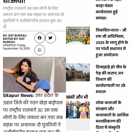
धज्जियां!
अभियान के तहत
बरहा मंडल
राष्ट्रीय राजमार्ग उस वक्त लोगों के लिए
कार्यशाला हुई
तमाशा बन गया जब सड़क पर अचानक दो
सम्पन्न।
युवतियों ने अजीबोगरीब हरकत शुरू कर
दी
विकसित भारत – जी
BY: DAT BUREAU
राम जी अधिनियम,
EDITED BY: DAT
BUREAU
2025 के लागू होने के
UPDATED: Friday,
पर गांधी सभागार में
September 19, 2025
हुआ आयोजन।
दिनदहाड़े हरे नीम के
पेड़ की कटान, वन
विभाग की
कार्यप्रणाली पर उठे
सवाल
Sitapur News:
उत्तर प्रदेश के
खबरें और भी
उन्नाव जिले की गदन खेड़ा बाईपास
लोक कलाओं के
संरक्षण और
पर राष्ट्रीय राजमार्ग 30 उस वक्त
कलाकारों के आर्थिक
लोगों के लिए तमाशा बन गया जब
सशक्तीकरण की
सड़क पर अचानक दो युवतियों ने
दिशा में संस्कृति