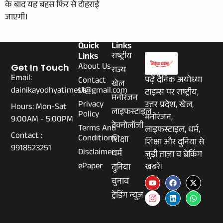
के बाद यह बहस फिर से दोहराई
जाएगी।
Quick
Links
Links
राष्ट्रीय
About Us
Get In Touch
राज्य
Email:
पढ़ें दैनिक अयोध्या
Contact
खेल
dainikayodhyatimes1@gmail.com
Us
टाइम्स पर राष्ट्रीय,
मनोरंजन
Privacy
उत्तर प्रदेश, खेल,
Hours: Mon-Sat
लाइफस्टाइल
Policy
मनोरंजन,
9:00AM - 5:00PM
टेक्नोलॉजी
Terms And
लाइफस्टाइल, धर्म,
Contact :
Conditions
शिक्षा
शिक्षा और दुनिया से
9918523251
Disclaimer
धर्म
जुड़ी ताज़ा व ब्रेकिंग
ePaper
खबरें।
दुनिया
चुनाव
ट्रेंडिंग न्यूज़