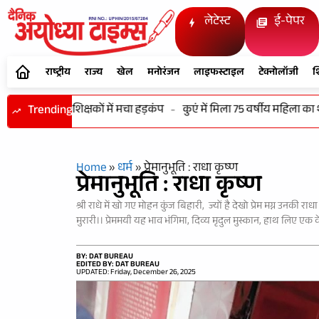
लेटेस्ट
ई-पेपर
राष्ट्रीय
राज्य
खेल
मनोरंजन
लाइफस्टाइल
टेक्नोलॉजी
श
 मिले बंद शिक्षकों में मचा हड़कंप
Trending
-
कुएं में मिला 75 वर्षीय महिला का शव, गा
Home
»
धर्म
»
प्रेमानुभूति : राधा कृष्ण
प्रेमानुभूति : राधा कृष्ण
श्री राधे में खो गए मोहन कुंज बिहारी, ज्यों है देखो प्रेम मग्न उनकी र
मुरारी।। प्रेममयी यह भाव भंगिमा, दिव्य मृदुल मुस्कान, हाथ लिए एक वे
BY: DAT BUREAU
EDITED BY: DAT BUREAU
UPDATED: Friday, December 26, 2025