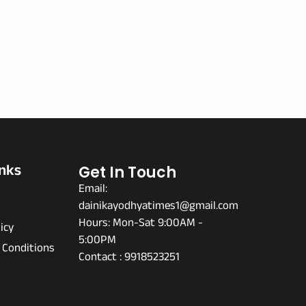
inks
Get In Touch
Email:
dainikayodhyatimes1@gmail.com
s
Hours: Mon-Sat 9:00AM -
icy
5:00PM
 Conditions
Contact : 9918523251