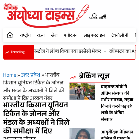
SEARCH
MENU
राष्ट्रीय
राज्य
खेल
मनोरंजन
लाइफस्टाइल
टेक्नोलॉजी
शि
कॉफी का लुत्फ प्रेस्टीज ने लॉन्च किया नया एस्प्रेसो मेकर
-
क्रॉम्पटन का Ame
Trending
ब्रेकिंग न्यूज़
Home
»
उत्तर प्रदेश
»
भारतीय
किसान यूनियन टिकैत के जोनल
बाढ़ग्रस्त गांवों में
और मंडल के अध्यक्षों ने जिले की
अंतिम संस्कार की
समीक्षा में दिए अव्वल नंबर
गंभीर समस्या, सड़क
भारतीय किसान यूनियन
किनारे करने पड़ रहे
टिकैत के जोनल और
शवों के अंतिम
संस्कार
मंडल के अध्यक्षों ने जिले
की समीक्षा में दिए
आयुर्वेदिक मेडिकल