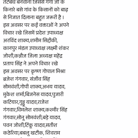
तटबंध बनवाना जिससे गंगा जी के
किनारे बसे गांव के किसानों को बाढ़
से निजात दिलाना बहुत जरूरी है ।
इस अवसर पर कई वक्ताओं ने अपने
विचार रखे जिसमें प्रदेश उपाध्यक्ष
अरविंद शाक्य,शमीम सिद्दीकी,
कानपुर मंडल उपाध्यक्ष लक्ष्मी शंकर
जोशी,कन्नौज जिला अध्यक्ष महेंद्र
प्रताप सिंह ने अपने विचार रखे
इस अवसर पर कृष्ण गोपाल मिश्रा
ब्रजेश गंगवार, संजीव सिंह
सोमवंशी,गोपी शाक्य,अभय यादव,
मुकेश शर्मा,बिजनेस यादव,पुजारी
कटियार,गुड्डू यादव,राजेश
गंगवार,विमलेश शाक्य,कश्मीर सिंह
गंगवार,सोनू सोमवंशी,बड़े यादव,
पवन जोशी,टिंकू यादव,सतीश
कठेरिया,बबलू खटीक, शिवराम