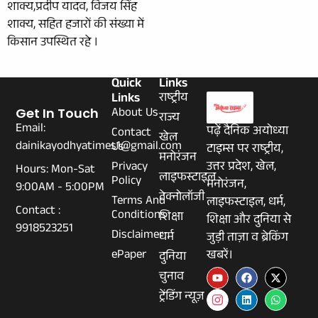
शाक्य,प्रदीप यादव, विजय सिंह
शाक्य, सहित हजारों की संख्या में
किसान उपस्थित रहे ।
Quick
Links
Links
राष्ट्रीय
About Us
Get In Touch
राज्य
Email:
पढ़ें दैनिक अयोध्या
Contact
खेल
dainikayodhyatimes1@gmail.com
Us
टाइम्स पर राष्ट्रीय,
मनोरंजन
Privacy
उत्तर प्रदेश, खेल,
Hours: Mon-Sat
लाइफस्टाइल
Policy
मनोरंजन,
9:00AM - 5:00PM
टेक्नोलॉजी
Terms And
लाइफस्टाइल, धर्म,
Contact :
Conditions
शिक्षा
शिक्षा और दुनिया से
9918523251
Disclaimer
धर्म
जुड़ी ताज़ा व ब्रेकिंग
ePaper
खबरें।
दुनिया
चुनाव
ट्रेंडिंग न्यूज़