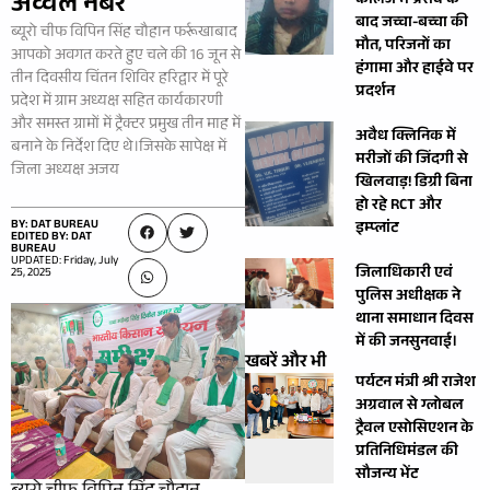
अव्वल नंबर
कॉलेज में प्रसव के
बाद जच्चा-बच्चा की
ब्यूरो चीफ विपिन सिंह चौहान फर्रूखाबाद
मौत, परिजनों का
आपको अवगत करते हुए चले की 16 जून से
हंगामा और हाईवे पर
तीन दिवसीय चिंतन शिविर हरिद्वार में पूरे
प्रदर्शन
प्रदेश में ग्राम अध्यक्ष सहित कार्यकारणी
और समस्त ग्रामों में ट्रैक्टर प्रमुख तीन माह में
अवैध क्लिनिक में
बनाने के निर्देश दिए थे।जिसके सापेक्ष में
मरीजों की जिंदगी से
जिला अध्यक्ष अजय
खिलवाड़! डिग्री बिना
हो रहे RCT और
BY: DAT BUREAU
इम्प्लांट
EDITED BY: DAT
BUREAU
UPDATED: Friday, July
जिलाधिकारी एवं
25, 2025
पुलिस अधीक्षक ने
थाना समाधान दिवस
में की जनसुनवाई।
खबरें और भी
पर्यटन मंत्री श्री राजेश
अग्रवाल से ग्लोबल
ट्रैवल एसोसिएशन के
प्रतिनिधिमंडल की
सौजन्य भेंट