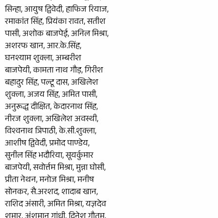
सिन्हा, आयुष द्विवेदी, हाफिज रियाज,
रमाकांत सिंह, प्रियंका रावत, सतीश
पासी, अशोक बाजपेई, अनिल मिश्रा,
अशरफ खान, आर.के.सिंह,
घनश्याम शुक्ला, अम्बरीश
बाजपेयी, कामता नाथ गौड़, गिरीश
बहादुर सिंह, पल्टू दास, अखिलेश
शुक्ला, अजय सिंह, अमित पासी,
अनुरूद्ध दीक्षित, केदारनाथ सिंह,
नीरज शुक्ला, अखिलेश अवस्थी,
विश्वनाथ त्रिपाठी, के.सी.शुक्ला,
आशीष द्विवेदी, प्रमोद पाण्डेय,
सुनील सिंह भदौरिया, सूयर्कुमार
बाजपेयी, सवोर्त्तम मिश्रा, मुन्ना घोसी,
प्रीता नेथन, मनोज मिश्रा, मनीष
सोनकर, सै.अरशद, शादाब खान,
राशिद अंसारी, अमित मिश्रा, यज्ञदेव
शमार्, अंशुमान गांधी, दिनेश गौतम,