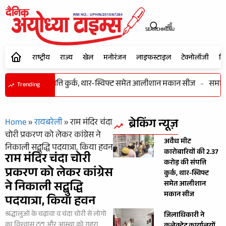
SEARCH
MENU
राष्ट्रीय
राज्य
खेल
मनोरंजन
लाइफस्टाइल
टेक्नोलॉजी
शि
.37 करोड़ की संपत्ति कुर्क, थार-स्विफ्ट समेत आलीशान मकान सीज
-
समाज की
Trending
ब्रेकिंग न्यूज़
Home
»
रायबरेली
»
राम मंदिर चंदा
चोरी प्रकरण को लेकर कांग्रेस ने
अवैध मीट
निकाली सद्बुद्धि पदयात्रा, किया हवन
कारोबारियों की 2.37
राम मंदिर चंदा चोरी
करोड़ की संपत्ति
प्रकरण को लेकर कांग्रेस
कुर्क, थार-स्विफ्ट
ने निकाली सद्बुद्धि
समेत आलीशान
मकान सीज
पदयात्रा, किया हवन
श्रद्धालुओं के चढ़ावा व चंदा चोरी से लोगो
जिलाधिकारी ने
का विश्वास टूटा और आस्था को गहरा