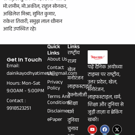
मो.शमीम, मो.अकील, राहुल सोनकर,
अखिलेश मिश्रा, सुमित कुमार,
राकेश तिवारी, समुझ लाल धीमान
आदि उपस्थित रहे।
Quick
Links
Links
राष्ट्रीय
About Us
Get In Touch
राज्य
Email:
पढ़ें दैनिक अयोध्या
Contact
खेल
dainikayodhyatimes1@gmail.com
Us
टाइम्स पर राष्ट्रीय,
मनोरंजन
Privacy
उत्तर प्रदेश, खेल,
Hours: Mon-Sat
लाइफस्टाइल
Policy
मनोरंजन,
9:00AM - 5:00PM
टेक्नोलॉजी
Terms And
लाइफस्टाइल, धर्म,
Contact :
Conditions
शिक्षा
शिक्षा और दुनिया से
9918523251
Disclaimer
धर्म
जुड़ी ताज़ा व ब्रेकिंग
ePaper
खबरें।
दुनिया
चुनाव