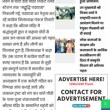
भवन से मंशा देवी मंदिर निकट रेलवे
हुआ आयोजन।
स्टेशन तक ‘‘सद्बुद्धि पदयात्रा’’
उप मुख्यमंत्री श्री
विजय शर्मा ने
निकाली गई, पदयात्रा का नेतृत्व कर
राष्ट्रपति भवन से
रहे कांग्रेस जिलाध्यक्ष पंकज तिवारी
आमंत्रण मिलने पर
ने कहा कि श्रीराम मंदिर में
रेणुका गोस्वामी को
श्रद्धालुओं द्वारा व चढ़ावा चोरी से
दी बधाई
आम जन मानस की आस्था को गहरा
लोक कलाओं के
धक्का लगा है और लोगों का
संरक्षण और
विश्वास टूटा है, जिलाध्यक्ष ने कहा
कलाकारों के आर्थिक
सशक्तीकरण की
कि उक्त घटना में कांग्रेस पार्टी का
दिशा में संस्कृति
स्पष्ट मानना है कि आस्था से जुड़ी
विभाग की अभिनव
इस सम्पूर्ण घटना में माननीय उच्च
पहल
न्यायालय के न्यायमूर्ति की
अध्यक्षता में एक कमेटी गठित कर
निष्पक्ष जांच कराई जाये और
तत्काल ट्रस्ट को भंग कर चारों पीठों
के परम पूज्य शंकराचार्यो एवं
श्रीराम मंदिर के सम्मानित महंतो को