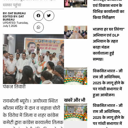
कलेक्ट्रेट कार्यालयों
धक्का पहुंचा
एवं विकास भवन के
विभिन्न कार्यालयों का
BY: DAT BUREAU
EDITED BY: DAT
किया निरीक्षण
BUREAU
UPDATED: Tuesday,
July 7, 2026
भाजपा हर घर तिरंगा”
अभियान एवं DLP
अभियान के तहत
बरहा मंडल
कार्यशाला हुई
सम्पन्न।
विकसित भारत – जी
राम जी अधिनियम,
2025 के लागू होने के
पंकज तिवारी
पर गांधी सभागार में
हुआ आयोजन।
खबरें और भी
रायबरेली ब्यूरो।। अयोध्या स्थित
विकसित भारत – जी
श्रीराम मंदिर में दान व चढ़ावा चोरी
राम जी अधिनियम,
के विरोध में जिला व शहर कांग्रेस
2025 के लागू होने के
कमेटी द्वारा कांग्रेस कायार्लय तिलक
पर गांधी सभागार में