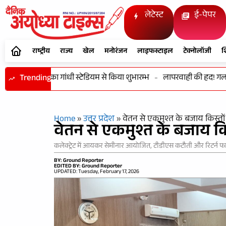
लेटेस्ट
ई-पेपर
राष्ट्रीय
राज्य
खेल
मनोरंजन
लाइफस्टाइल
टेक्नोलॉजी
श
तिरंगा रैली का गांधी स्टेडियम से किया शुभारम्भ
Trending
-
लापरवाही की हद! गलत आॅ
Home
»
उत्तर प्रदेश
»
वेतन से एकमुश्त के बजाय किस्तों 
वेतन से एकमुश्त के बजाय किस
कलेक्ट्रेट में आयकर सेमीनार आयोजित, टीडीएस कटौती और रिटर्न फा
BY: Ground Reporter
EDITED BY: Ground Reporter
UPDATED: Tuesday, February 17, 2026