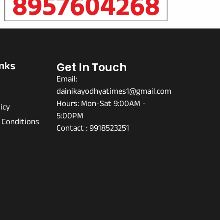
inks
Get In Touch
Email:
dainikayodhyatimes1@gmail.com
s
Hours: Mon-Sat 9:00AM -
icy
5:00PM
 Conditions
Contact : 9918523251