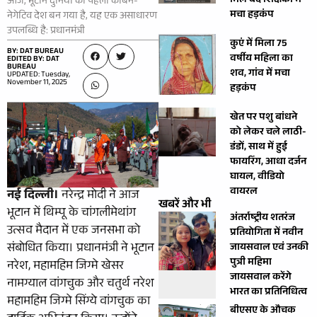
मिले बंद शिक्षकों में
आज, भूटान दुनिया का पहला कार्बन-
मचा हड़कंप
नेगेटिव देश बन गया है, यह एक असाधारण
उपलब्धि है: प्रधानमंत्री
कुएं में मिला 75
BY: DAT BUREAU
वर्षीय महिला का
EDITED BY: DAT
BUREAU
शव, गांव में मचा
UPDATED: Tuesday,
November 11, 2025
हड़कंप
खेत पर पशु बांधने
को लेकर चले लाठी-
डंडों, साथ में हुई
फायरिंग, आधा दर्जन
घायल, वीडियो
वायरल
नई दिल्ली।
नरेन्द्र मोदी ने आज
खबरें और भी
भूटान में थिम्पू के चांगलीमेथांग
अंतर्राष्ट्रीय शतरंज
उत्सव मैदान में एक जनसभा को
प्रतियोगिता में नवीन
संबोधित किया। प्रधानमंत्री ने भूटान
जायसवाल एवं उनकी
पुत्री महिमा
नरेश, महामहिम जिग्मे खेसर
जायसवाल करेंगे
नामग्याल वांगचुक और चतुर्थ नरेश
भारत का प्रतिनिधित्व
महामहिम जिग्मे सिंग्ये वांगचुक का
बीएसए के औचक