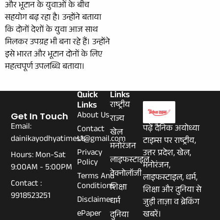
और भूटान के युवाओं के बीच
सहयोग बढ़ रहा है। उन्होंने बताया
कि दोनों देशों के युवा आज साथ
मिलकर उपग्रह भी बना रहे हैं। उन्होंने
इसे भारत और भूटान दोनों के लिए
महत्वपूर्ण उपलब्धि बताया।
Quick
Links
Links
राष्ट्रीय
About Us
Get In Touch
राज्य
Email:
पढ़ें दैनिक अयोध्या
Contact
खेल
dainikayodhyatimes1@gmail.com
Us
टाइम्स पर राष्ट्रीय,
मनोरंजन
Privacy
उत्तर प्रदेश, खेल,
Hours: Mon-Sat
लाइफस्टाइल
Policy
मनोरंजन,
9:00AM - 5:00PM
टेक्नोलॉजी
Terms And
लाइफस्टाइल, धर्म,
Contact :
Conditions
शिक्षा
शिक्षा और दुनिया से
9918523251
Disclaimer
धर्म
जुड़ी ताज़ा व ब्रेकिंग
ePaper
खबरें।
दुनिया