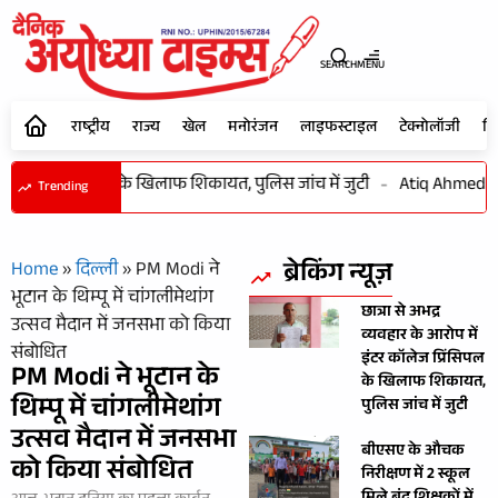
SEARCH
MENU
राष्ट्रीय
राज्य
खेल
मनोरंजन
लाइफस्टाइल
टेक्नोलॉजी
शि
कॉलेज प्रिंसिपल के खिलाफ शिकायत, पुलिस जांच में जुटी
-
Atiq Ahmed के छोटे 
Trending
ब्रेकिंग न्यूज़
Home
»
दिल्ली
»
PM Modi ने
भूटान के थिम्पू में चांगलीमेथांग
छात्रा से अभद्र
उत्सव मैदान में जनसभा को किया
व्यवहार के आरोप में
संबोधित
इंटर कॉलेज प्रिंसिपल
PM Modi ने भूटान के
के खिलाफ शिकायत,
थिम्पू में चांगलीमेथांग
पुलिस जांच में जुटी
उत्सव मैदान में जनसभा
बीएसए के औचक
को किया संबोधित
निरीक्षण में 2 स्कूल