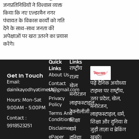
जनप्रतिनिधियों ने विश्वास व्यक्त
किया कि नए एल्डरमैन नगर
पंचायत के विकास कार्यों को गति
देने के साथ-साथ जनता की
अपेक्षाओं पर खरा उतरने का प्रयास
करेंगे।
Quick
Links
Links
राष्ट्रीय
About Us
Get In Touch
राज्य
Email:
पढ़ें दैनिक अयोध्या
Contact
खेल
dainikayodhyatimes1@gmail.com
Us
टाइम्स पर राष्ट्रीय,
मनोरंजन
Privacy
उत्तर प्रदेश, खेल,
Hours: Mon-Sat
लाइफस्टाइल
Policy
मनोरंजन,
9:00AM - 5:00PM
टेक्नोलॉजी
Terms And
लाइफस्टाइल, धर्म,
Contact :
Conditions
शिक्षा
शिक्षा और दुनिया से
9918523251
Disclaimer
धर्म
जुड़ी ताज़ा व ब्रेकिंग
ePaper
खबरें।
दुनिया