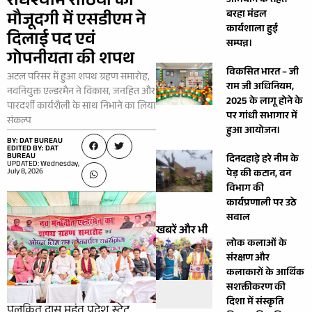
राधेश्याम राठिया की
अभियान के तहत
बरहा मंडल
मौजूदगी में एसडीएम ने
कार्यशाला हुई
दिलाई पद एवं
सम्पन्न।
गोपनीयता की शपथ
विकसित भारत – जी
अटल परिसर में हुआ शपथ ग्रहण समारोह,
राम जी अधिनियम,
नवनियुक्त एल्डरमैन ने विकास, जनहित और
2025 के लागू होने के
पारदर्शी कार्यशैली के साथ निभाने का लिया
पर गांधी सभागार में
संकल्प
हुआ आयोजन।
BY: DAT BUREAU
EDITED BY: DAT
BUREAU
दिनदहाड़े हरे नीम के
UPDATED: Wednesday,
July 8, 2026
पेड़ की कटान, वन
विभाग की
कार्यप्रणाली पर उठे
सवाल
खबरें और भी
लोक कलाओं के
संरक्षण और
कलाकारों के आर्थिक
सशक्तीकरण की
दिशा में संस्कृति
पुलकित दास महंत प्रदेश स्टेट