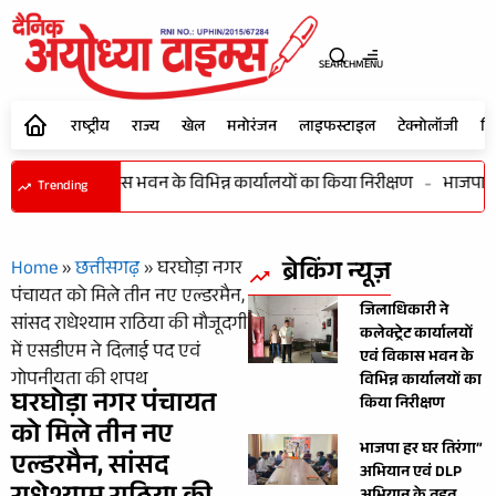
SEARCH
MENU
राष्ट्रीय
राज्य
खेल
मनोरंजन
लाइफस्टाइल
टेक्नोलॉजी
शि
ार्यालयों एवं विकास भवन के विभिन्न कार्यालयों का किया निरीक्षण
-
भाजपा हर 
Trending
ब्रेकिंग न्यूज़
Home
»
छत्तीसगढ़
»
घरघोड़ा नगर
पंचायत को मिले तीन नए एल्डरमैन,
जिलाधिकारी ने
सांसद राधेश्याम राठिया की मौजूदगी
कलेक्ट्रेट कार्यालयों
में एसडीएम ने दिलाई पद एवं
एवं विकास भवन के
गोपनीयता की शपथ
विभिन्न कार्यालयों का
घरघोड़ा नगर पंचायत
किया निरीक्षण
को मिले तीन नए
भाजपा हर घर तिरंगा”
एल्डरमैन, सांसद
अभियान एवं DLP