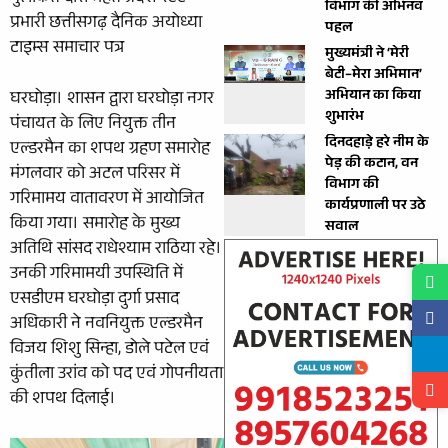
विभाग की अभिनव
प्रभारी छत्तीसगढ़ दैनिक अयोध्या
पहल
टाइम्स समाचार पत्र
मुख्यमंत्री ने ‘मेरी
बेटी–मेरा अभिमान’
अभियान का किया
घरघोड़ा। शासन द्वारा घरघोड़ा नगर
शुभारंभ
पंचायत के लिए नियुक्त तीन
दिनदहाड़े हरे नीम के
एल्डरमैन का शपथ ग्रहण समारोह
पेड़ की कटान, वन
मंगलवार को अटल परिसर में
विभाग की
गरिमामय वातावरण में आयोजित
कार्यप्रणाली पर उठे
किया गया। समारोह के मुख्य
सवाल
अतिथि सांसद राधेश्याम राठिया रहे।
उनकी गरिमामयी उपस्थिति में
एसडीएम घरघोड़ा दुर्गा प्रसाद
अधिकारी ने नवनियुक्त एल्डरमैन
विजय शिशु सिन्हा, डोले पटेल एवं
कुंतीला उरांव को पद एवं गोपनीयता
की शपथ दिलाई।