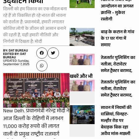
उद्घाटन किया
खिलाफ सबसे बड़ा
आन्दोलन था अगस्त
दिल्ली को हम विकास का एक मॉडल बना
क्रान्ति – मुकेश
रहे हैं जो विकसित हो रहे भारत की भावना
रस्तोगी
को दर्शाता है: प्रधानमंत्री, हमारी लगातार
कोशिश लोगों के जीवन को आसान बनाने
बाढ़ के कटान से गांव
की रहती है, यही हमारी नीतियों और
के 17 घर गंगा में
निर्णयों में दिखता है: मोदी
समाए
BY: DAT BUREAU
EDITED BY: DAT
तेजतर्रार पुलिसिंग का
BUREAU
UPDATED: Sunday,
नतीजा, रोटावेटर
September 7, 2025
समेत ट्रैक्टर बरामद,
खबरें और भी
तेजतर्रार पुलिसिंग का
नतीजा, रोटावेटर
समेत ट्रैक्टर बरामद,
सावन में नियमों की
New Delh. प्रधानमंत्री नरेन्द्र मोदी ने
धज्जियां, चिनहट-
आज दिल्ली के रोहिणी में लगभग
मल्हौर रोड पर
11,000 करोड़ रुपये की लागत
बेधड़क बिक रहा
वाली दो प्रमुख राष्ट्रीय राजमार्ग
अवैध मांस-मछली