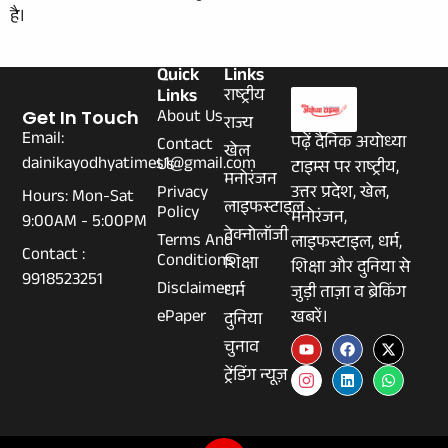
है।
Quick
Links
Links
राष्ट्रीय
About Us
Get In Touch
राज्य
Email:
पढ़ें दैनिक अयोध्या
Contact
खेल
dainikayodhyatimes1@gmail.com
Us
टाइम्स पर राष्ट्रीय,
मनोरंजन
Privacy
उत्तर प्रदेश, खेल,
Hours: Mon-Sat
लाइफस्टाइल
Policy
मनोरंजन,
9:00AM - 5:00PM
टेक्नोलॉजी
Terms And
लाइफस्टाइल, धर्म,
Contact :
Conditions
शिक्षा
शिक्षा और दुनिया से
9918523251
Disclaimer
धर्म
जुड़ी ताज़ा व ब्रेकिंग
ePaper
खबरें।
दुनिया
चुनाव
ट्रेंडिंग न्यूज़