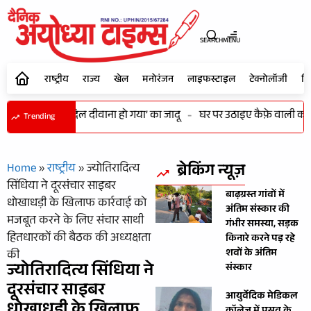
SEARCH
MENU
राष्ट्रीय
राज्य
खेल
मनोरंजन
लाइफस्टाइल
टेक्नोलॉजी
शि
ं भी कायम रहा ‘दिल दीवाना हो गया’ का जादू
-
घर पर उठाइए कैफ़े वाली कॉफी का
Trending
ब्रेकिंग न्यूज़
Home
»
राष्ट्रीय
»
ज्योतिरादित्य
सिंधिया ने दूरसंचार साइबर
बाढ़ग्रस्त गांवों में
धोखाधड़ी के खिलाफ कार्रवाई को
अंतिम संस्कार की
मजबूत करने के लिए संचार साथी
गंभीर समस्या, सड़क
हितधारकों की बैठक की अध्यक्षता
किनारे करने पड़ रहे
शवों के अंतिम
की
ज्योतिरादित्य सिंधिया ने
संस्कार
दूरसंचार साइबर
आयुर्वेदिक मेडिकल