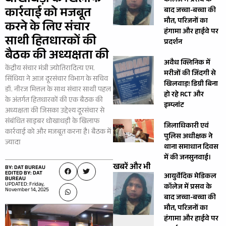
धोखाधड़ी के खिलाफ
कॉलेज में प्रसव के
कार्रवाई को मजबूत
बाद जच्चा-बच्चा की
मौत, परिजनों का
करने के लिए संचार
हंगामा और हाईवे पर
साथी हितधारकों की
प्रदर्शन
बैठक की अध्यक्षता की
अवैध क्लिनिक में
केंद्रीय संचार मंत्री ज्योतिरादित्य एम.
मरीजों की जिंदगी से
सिंधिया ने आज दूरसंचार विभाग के सचिव
खिलवाड़! डिग्री बिना
डॉ. नीरज मित्तल के साथ संचार साथी पहल
हो रहे RCT और
के अंतर्गत हितधारकों की एक बैठक की
इम्प्लांट
अध्यक्षता की जिसका उद्देश्य दूरसंचार से
संबंधित साइबर धोखाधड़ी के खिलाफ
जिलाधिकारी एवं
कार्रवाई को और मजबूत करना है। बैठक में
पुलिस अधीक्षक ने
ज्यादा
थाना समाधान दिवस
में की जनसुनवाई।
खबरें और भी
BY: DAT BUREAU
EDITED BY: DAT
आयुर्वेदिक मेडिकल
BUREAU
UPDATED: Friday,
कॉलेज में प्रसव के
November 14, 2025
बाद जच्चा-बच्चा की
मौत, परिजनों का
हंगामा और हाईवे पर