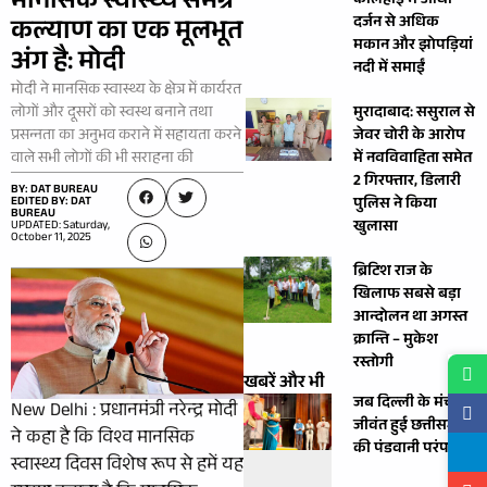
मानसिक स्वास्थ्य समग्र
कैलिहाई में आधा
दर्जन से अधिक
कल्याण का एक मूलभूत
मकान और झोपड़ियां
अंग है: मोदी
नदी में समाईं
मोदी ने मानसिक स्वास्थ्य के क्षेत्र में कार्यरत
लोगों और दूसरों को स्वस्थ बनाने तथा
मुरादाबाद: ससुराल से
प्रसन्‍नता का अनुभव कराने में सहायता करने
जेवर चोरी के आरोप
वाले सभी लोगों की भी सराहना की
में नवविवाहिता समेत
2 गिरफ्तार, डिलारी
BY: DAT BUREAU
EDITED BY: DAT
पुलिस ने किया
BUREAU
खुलासा
UPDATED: Saturday,
October 11, 2025
ब्रिटिश राज के
खिलाफ सबसे बड़ा
आन्दोलन था अगस्त
क्रान्ति – मुकेश
रस्तोगी
खबरें और भी
जब दिल्ली के मंच पर
New Delhi : प्रधानमंत्री नरेन्द्र मोदी
जीवंत हुई छत्तीसगढ़
ने कहा है कि विश्व मानसिक
की पंडवानी परंपरा
स्वास्थ्य दिवस विशेष रूप से हमें यह