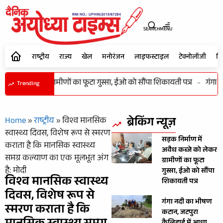
SEARCH
MENU
राष्ट्रीय
राज्य
खेल
मनोरंजन
लाइफस्टाइल
टेक्नोलॉजी
शि
 कब्जे को लेकर ग्रामीणों का फूटा गुस्सा, ईओ को सौंपा शिकायती पत्र
-
गंगा न
Trending
ब्रेकिंग न्यूज़
Home
»
राष्ट्रीय
»
विश्व मानसिक
स्वास्थ्य दिवस, विशेष रूप से स्‍मरण
सड़क निर्माण में
कराता है कि मानसिक स्वास्थ्य
अवैध कब्जे को लेकर
समग्र कल्याण का एक मूलभूत अंग
ग्रामीणों का फूटा
है: मोदी
गुस्सा, ईओ को सौंपा
विश्व मानसिक स्वास्थ्य
शिकायती पत्र
दिवस, विशेष रूप से
गंगा नदी का भीषण
स्‍मरण कराता है कि
कटान, जटपुरा