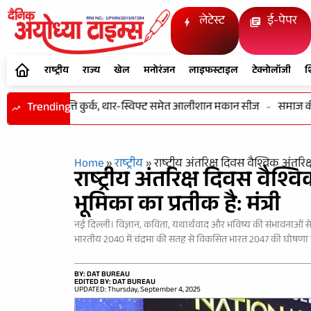
लेटेस्ट
ई-पेपर
राष्ट्रीय
राज्य
खेल
मनोरंजन
लाइफस्टाइल
टेक्नोलॉजी
श
करोड़ की संपत्ति कुर्क, थार-स्विफ्ट समेत आलीशान मकान सीज
Trending
-
समाज की एकज
Home
»
राष्ट्रीय
»
राष्ट्रीय अंतरिक्ष दिवस वैश्विक अंतरिक्
राष्ट्रीय अंतरिक्ष दिवस वैश्वि
भूमिका का प्रतीक है: मंत्री
नई दिल्ली। विज्ञान, कविता, यथार्थवाद और भविष्य की संभावनाओं से युक्
भारतीय 2040 में चंद्रमा की सतह से विकसित भारत 2047 की घोषणा करे
BY: DAT BUREAU
EDITED BY: DAT BUREAU
UPDATED: Thursday, September 4, 2025