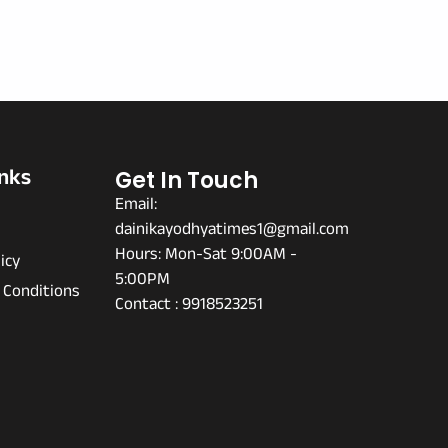
inks
Get In Touch
Email:
dainikayodhyatimes1@gmail.com
s
Hours: Mon-Sat 9:00AM -
icy
5:00PM
 Conditions
Contact : 9918523251