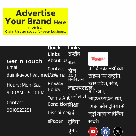
Quick
Links
Links
राष्ट्रीय
About Us
Get In Touch
राज्य
Email:
पढ़ें दैनिक अयोध्या
Contact
खेल
dainikayodhyatimes1@gmail.com
Us
टाइम्स पर राष्ट्रीय,
मनोरंजन
Privacy
उत्तर प्रदेश, खेल,
Hours: Mon-Sat
लाइफस्टाइल
Policy
मनोरंजन,
9:00AM - 5:00PM
टेक्नोलॉजी
Terms And
लाइफस्टाइल, धर्म,
Contact :
Conditions
शिक्षा
शिक्षा और दुनिया से
9918523251
Disclaimer
धर्म
जुड़ी ताज़ा व ब्रेकिंग
ePaper
खबरें।
दुनिया
चुनाव