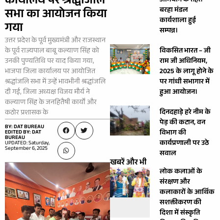
कार्यालय पर श्रद्धांजलि
अभियान के तहत
बरहा मंडल
सभा का आयोजन किया
कार्यशाला हुई
गया
सम्पन्न।
उत्तर प्रदेश के पूर्व मुख्यमंत्री और राजस्थान
के पूर्व राज्यपाल बाबू कल्याण सिंह को
विकसित भारत – जी
उनकी पुण्यतिथि पर याद किया गया,
राम जी अधिनियम,
भाजपा जिला कार्यालय पर आयोजित
2025 के लागू होने के
श्रद्धांजलि सभा में उन्हें भावभीनी श्रद्धांजलि
पर गांधी सभागार में
दी गई, जिला अध्यक्ष विजय मौर्य ने
हुआ आयोजन।
कल्याण सिंह के जनहितैषी कार्यों और
दिनदहाड़े हरे नीम के
कठोर प्रशासक के
पेड़ की कटान, वन
BY: DAT BUREAU
विभाग की
EDITED BY: DAT
BUREAU
कार्यप्रणाली पर उठे
UPDATED: Saturday,
September 6, 2025
सवाल
खबरें और भी
लोक कलाओं के
संरक्षण और
कलाकारों के आर्थिक
सशक्तीकरण की
दिशा में संस्कृति