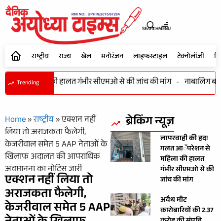
SEARCH
MENU
राष्ट्रीय
राज्य
खेल
मनोरंजन
लाइफस्टाइल
टेक्नोलॉजी
शि
शन से महिला की हालत गंभीर सीएमओ से की जांच की मांग
-
नाबालिग बालिका
Trending
ब्रेकिंग न्यूज़
Home
»
राष्ट्रीय
»
एक्शन नहीं
लिया तो अराजकता फैलेगी,
लापरवाही की हद!
केजरीवाल समेत 5 AAP नेताओं के
गलत आॅपरेशन से
खिलाफ अदालत की आपराधिक
महिला की हालत
अवमानना का नोटिस जारी
गंभीर सीएमओ से की
एक्शन नहीं लिया तो
जांच की मांग
अराजकता फैलेगी,
अवैध मीट
केजरीवाल समेत 5 AAP
कारोबारियों की 2.37