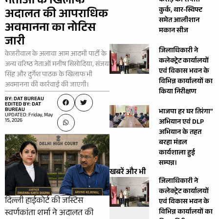
नेताओं के खिलाफ
करोड़ की संपत्ति
कुर्क, थार-स्विफ्ट
अदालत की आपराधिक
समेत आलीशान
अवमानना का नोटिस
मकान सीज
जारी
जिलाधिकारी ने
केजरीवाल के अलावा आम आदमी पार्टी के
कलेक्ट्रेट कार्यालयों
अन्य वरिष्ठ नेताओं मनीष सिसोदिया, संजय
एवं विकास भवन के
सिंह और दुर्गेश पाठक के खिलाफ भी
विभिन्न कार्यालयों का
अवमानना की कार्रवाई की जाएगी।
किया निरीक्षण
BY: DAT BUREAU
EDITED BY: DAT
BUREAU
भाजपा हर घर तिरंगा”
UPDATED: Friday, May
15, 2026
अभियान एवं DLP
अभियान के तहत
बरहा मंडल
कार्यशाला हुई
सम्पन्न।
खबरें और भी
जिलाधिकारी ने
कलेक्ट्रेट कार्यालयों
दिल्ली हाईकोर्ट की जस्टिस
एवं विकास भवन के
विभिन्न कार्यालयों का
स्वर्णकांता शर्मा ने अदालत की