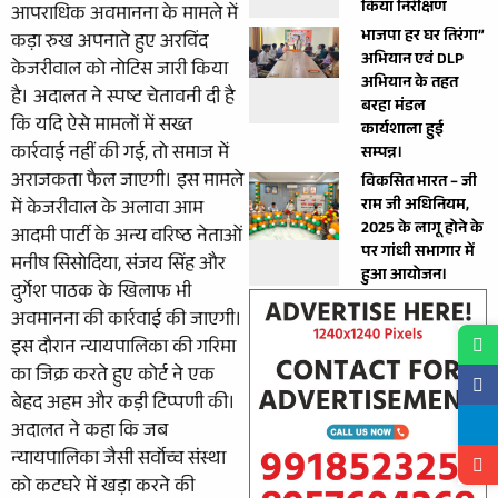
किया निरीक्षण
आपराधिक अवमानना के मामले में
भाजपा हर घर तिरंगा”
कड़ा रुख अपनाते हुए अरविंद
अभियान एवं DLP
केजरीवाल को नोटिस जारी किया
अभियान के तहत
है। अदालत ने स्पष्ट चेतावनी दी है
बरहा मंडल
कि यदि ऐसे मामलों में सख्त
कार्यशाला हुई
कार्रवाई नहीं की गई, तो समाज में
सम्पन्न।
अराजकता फैल जाएगी। इस मामले
विकसित भारत – जी
राम जी अधिनियम,
में केजरीवाल के अलावा आम
2025 के लागू होने के
आदमी पार्टी के अन्य वरिष्ठ नेताओं
पर गांधी सभागार में
मनीष सिसोदिया, संजय सिंह और
हुआ आयोजन।
दुर्गेश पाठक के खिलाफ भी
अवमानना की कार्रवाई की जाएगी।
इस दौरान न्यायपालिका की गरिमा
का जिक्र करते हुए कोर्ट ने एक
बेहद अहम और कड़ी टिप्पणी की।
अदालत ने कहा कि जब
न्यायपालिका जैसी सर्वोच्च संस्था
को कटघरे में खड़ा करने की