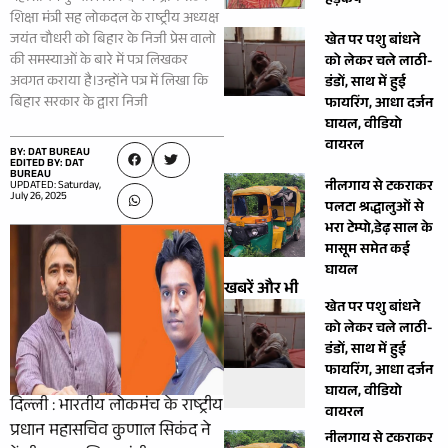
हड़कंप
शिक्षा मंत्री सह लोकदल के राष्ट्रीय अध्यक्ष
जयंत चौधरी को बिहार के निजी प्रेस वालो
खेत पर पशु बांधने
की समस्याओं के बारे में पत्र लिखकर
को लेकर चले लाठी-
अवगत कराया है।उन्होंने पत्र में लिखा कि
डंडों, साथ में हुई
बिहार सरकार के द्वारा निजी
फायरिंग, आधा दर्जन
घायल, वीडियो
वायरल
BY: DAT BUREAU
EDITED BY: DAT
BUREAU
नीलगाय से टकराकर
UPDATED: Saturday,
July 26, 2025
पलटा श्रद्धालुओं से
भरा टेम्पो,डेढ़ साल के
मासूम समेत कई
घायल
खबरें और भी
खेत पर पशु बांधने
को लेकर चले लाठी-
डंडों, साथ में हुई
फायरिंग, आधा दर्जन
घायल, वीडियो
दिल्ली : भारतीय लोकमंच के राष्ट्रीय
वायरल
प्रधान महासचिव कुणाल सिकंद ने
नीलगाय से टकराकर