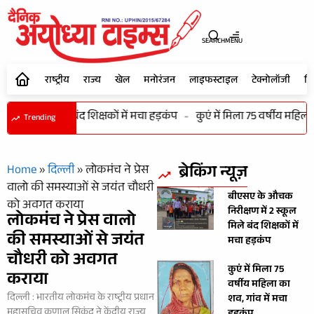
SEARCH
MENU
राष्ट्रीय
राज्य
खेल
मनोरंजन
लाइफस्टाइल
टेक्नोलॉजी
शि
 2 स्कूल मिले बंद शिक्षकों में मचा हड़कंप
-
कुएं में मिला 75 वर्षीय महिला क
Trending
ब्रेकिंग न्यूज़
Home
»
दिल्ली
»
लोकमंच ने प्रेस
वालो की समस्याओं से जयंत चौधरी
बीएसए के औचक
को अवगत कराया
निरीक्षण में 2 स्कूल
लोकमंच ने प्रेस वालो
मिले बंद शिक्षकों में
की समस्याओं से जयंत
मचा हड़कंप
चौधरी को अवगत
कुएं में मिला 75
कराया
वर्षीय महिला का
दिल्ली : भारतीय लोकमंच के राष्ट्रीय प्रधान
शव, गांव में मचा
महासचिव कुणाल सिकंद ने केंद्रीय राज्य