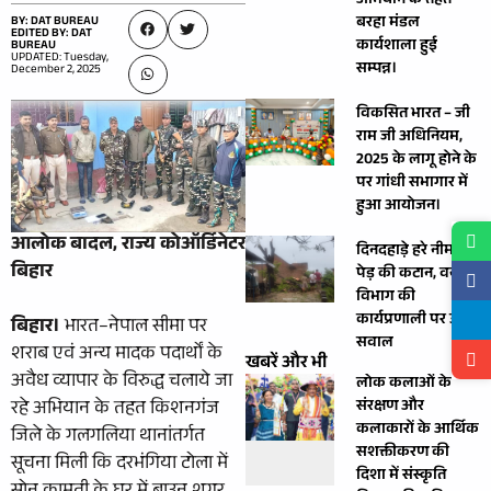
अभियान के तहत
बरहा मंडल
BY: DAT BUREAU
EDITED BY: DAT
कार्यशाला हुई
BUREAU
UPDATED: Tuesday,
सम्पन्न।
December 2, 2025
विकसित भारत – जी
राम जी अधिनियम,
2025 के लागू होने के
पर गांधी सभागार में
हुआ आयोजन।
आलोक बादल, राज्य कोऑर्डिनेटर
दिनदहाड़े हरे नीम के
बिहार
पेड़ की कटान, वन
विभाग की
कार्यप्रणाली पर उठे
बिहार।
भारत–नेपाल सीमा पर
सवाल
शराब एवं अन्य मादक पदार्थों के
खबरें और भी
अवैध व्यापार के विरुद्ध चलाये जा
लोक कलाओं के
संरक्षण और
रहे अभियान के तहत किशनगंज
कलाकारों के आर्थिक
जिले के गलगलिया थानांतर्गत
सशक्तीकरण की
सूचना मिली कि दरभंगिया टोला में
दिशा में संस्कृति