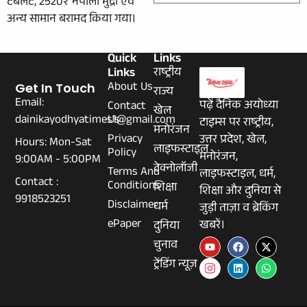
टैबलेट, 2520₹ नेपाली मुद्रा एवं
अन्य सामान बरामद किया गया।
Quick
Links
Links
राष्ट्रीय
About Us
Get In Touch
राज्य
Email:
पढ़ें दैनिक अयोध्या
Contact
खेल
dainikayodhyatimes1@gmail.com
Us
टाइम्स पर राष्ट्रीय,
मनोरंजन
Privacy
उत्तर प्रदेश, खेल,
Hours: Mon-Sat
लाइफस्टाइल
Policy
मनोरंजन,
9:00AM - 5:00PM
टेक्नोलॉजी
Terms And
लाइफस्टाइल, धर्म,
Contact :
Conditions
शिक्षा
शिक्षा और दुनिया से
9918523251
Disclaimer
धर्म
जुड़ी ताज़ा व ब्रेकिंग
ePaper
खबरें।
दुनिया
चुनाव
ट्रेंडिंग न्यूज़