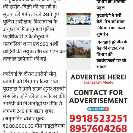
सोनू कामती के घर में ब्राउन शुगर
विभाग की अभिनव
की खरीद–बिक्री की जा रही है।
पहल
सूचना की गंभीरता को देखते हुए
मुख्यमंत्री ने ‘मेरी
पुलिस अधीक्षक, किशनगंज के
बेटी–मेरा अभिमान’
अभियान का किया
अनुश्रवण में अनुमंडल पुलिस
शुभारंभ
पदाधिकारी-2 के नेतृत्व में
दिनदहाड़े हरे नीम के
गलगलिया थाना एवं SSB 41वीं
पेड़ की कटान, वन
वाहिनी की संयुक्त टीम का गठन कर
विभाग की
तत्काल छापेमारी की गई।
कार्यप्रणाली पर उठे
सवाल
कार्रवाई के दौरान आरोपी सोनू
कामती को गिरफ्तार किया गया।
पूछताछ में उसने ब्राउन शुगर तस्करी
में संलिप्त होने की बात स्वीकार की।
आरोपी की निशानदेही पर मौके से
लगभग 245 ग्राम ब्राउन शुगर
(अनुमानित बाजार मूल्य
₹9,80,000), 30 पीस नाइट्राजेपाम