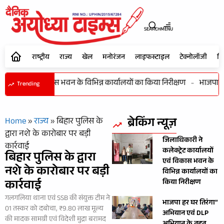
SEARCH
MENU
राष्ट्रीय
राज्य
खेल
मनोरंजन
लाइफस्टाइल
टेक्नोलॉजी
शि
ार्यालयों एवं विकास भवन के विभिन्न कार्यालयों का किया निरीक्षण
-
भाजपा हर 
Trending
ब्रेकिंग न्यूज़
Home
»
राज्य
»
बिहार पुलिस के
द्वारा नशे के कारोबार पर बड़ी
जिलाधिकारी ने
कार्रवाई
कलेक्ट्रेट कार्यालयों
बिहार पुलिस के द्वारा
एवं विकास भवन के
नशे के कारोबार पर बड़ी
विभिन्न कार्यालयों का
कार्रवाई
किया निरीक्षण
गलगलिया थाना एवं SSB की संयुक्त टीम ने
भाजपा हर घर तिरंगा”
01 तस्कर को दबोचा, ₹9.80 लाख मूल्य
अभियान एवं DLP
की मादक सामग्री एवं विदेशी मुद्रा बरामद