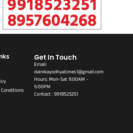
inks
Get In Touch
Email:
dainikayodhyatimes1@gmail.com
s
Hours: Mon-Sat 9:00AM -
icy
5:00PM
 Conditions
Contact : 9918523251