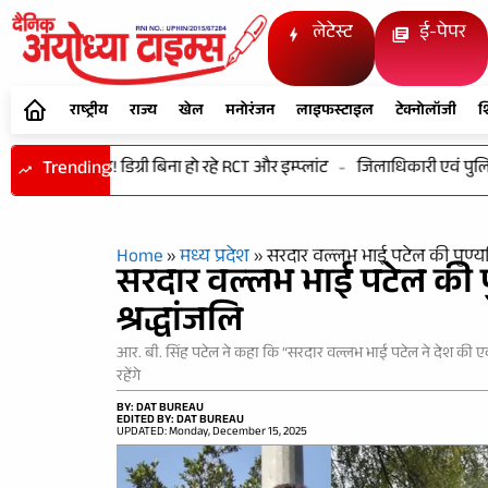
लेटेस्ट
ई-पेपर
राष्ट्रीय
राज्य
खेल
मनोरंजन
लाइफस्टाइल
टेक्नोलॉजी
श
 से खिलवाड़! डिग्री बिना हो रहे RCT और इम्प्लांट
Trending
-
जिलाधिकारी एवं पुलिस अ
Home
»
मध्य प्रदेश
»
सरदार वल्लभ भाई पटेल की पुण्यत
सरदार वल्लभ भाई पटेल की प
श्रद्धांजलि
आर. बी. सिंह पटेल ने कहा कि “सरदार वल्लभ भाई पटेल ने देश की ए
रहेंगे
BY: DAT BUREAU
EDITED BY: DAT BUREAU
UPDATED: Monday, December 15, 2025