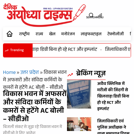
SEARCH
MENU
राष्ट्रीय
राज्य
खेल
मनोरंजन
लाइफस्टाइल
टेक्नोलॉजी
शि
 जिंदगी से खिलवाड़! डिग्री बिना हो रहे RCT और इम्प्लांट
-
जिलाधिकारी एवं प
Trending
ब्रेकिंग न्यूज़
Home
»
उत्तर प्रदेश
»
विकास भवन
में अफसरों और संविदा कर्मियों के
अवैध क्लिनिक में
कमरों से हटेंगे AC बोली – सीडीओ
मरीजों की जिंदगी से
विकास भवन में अफसरों
खिलवाड़! डिग्री बिना
और संविदा कर्मियों के
हो रहे RCT और
कमरों से हटेंगे AC बोली
इम्प्लांट
– सीडीओ
जिलाधिकारी एवं
बिजली संकट से जूझ रहे विकास भवन में
पुलिस अधीक्षक ने
सीडीओ ने दिए आदेश