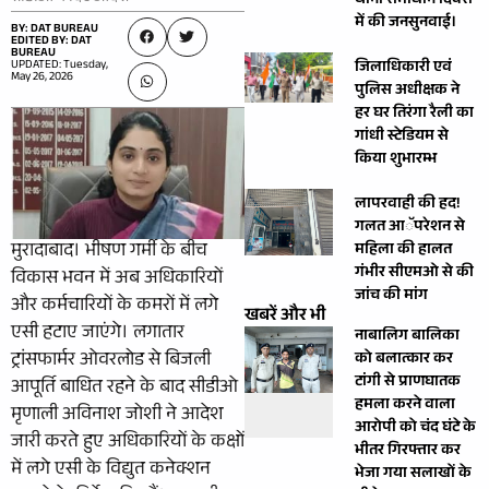
थाना समाधान दिवस
में की जनसुनवाई।
BY: DAT BUREAU
EDITED BY: DAT
BUREAU
UPDATED: Tuesday,
जिलाधिकारी एवं
May 26, 2026
पुलिस अधीक्षक ने
हर घर तिरंगा रैली का
गांधी स्टेडियम से
किया शुभारम्भ
लापरवाही की हद!
गलत आॅपरेशन से
मुरादाबाद। भीषण गर्मी के बीच
महिला की हालत
गंभीर सीएमओ से की
विकास भवन में अब अधिकारियों
जांच की मांग
और कर्मचारियों के कमरों में लगे
खबरें और भी
एसी हटाए जाएंगे। लगातार
नाबालिग बालिका
ट्रांसफार्मर ओवरलोड से बिजली
को बलात्कार कर
टांगी से प्राणघातक
आपूर्ति बाधित रहने के बाद सीडीओ
हमला करने वाला
मृणाली अविनाश जोशी ने आदेश
आरोपी को चंद घंटे के
जारी करते हुए अधिकारियों के कक्षों
भीतर गिरफ्तार कर
में लगे एसी के विद्युत कनेक्शन
भेजा गया सलाखों के