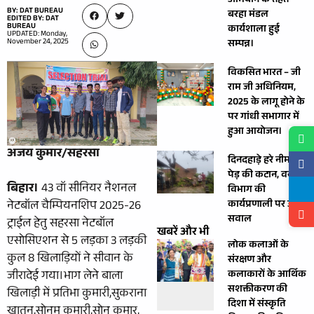
अभियान के तहत
BY: DAT BUREAU
बरहा मंडल
EDITED BY: DAT
BUREAU
कार्यशाला हुई
UPDATED: Monday,
November 24, 2025
सम्पन्न।
विकसित भारत – जी
राम जी अधिनियम,
2025 के लागू होने के
पर गांधी सभागार में
हुआ आयोजन।
अजय कुमार/सहरसा
दिनदहाड़े हरे नीम के
पेड़ की कटान, वन
बिहार।
43 वॉ सीनियर नैशनल
विभाग की
कार्यप्रणाली पर उठे
नेटबॉल चैम्पियनशिप 2025-26
सवाल
ट्राईल हेतु सहरसा नेटबॉल
खबरें और भी
एसोसिएशन से 5 लड़का 3 लड़की
लोक कलाओं के
कुल 8 खिलाड़ियों ने सीवान के
संरक्षण और
कलाकारों के आर्थिक
जीरादेई गया।भाग लेने बाला
सशक्तीकरण की
खिलाड़ी में प्रतिभा कुमारी,सुकराना
दिशा में संस्कृति
खातून,सोनम कुमारी,सोनू कुमार,