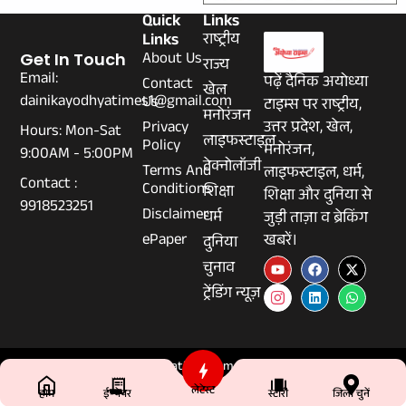
Quick
Links
Links
राष्ट्रीय
About Us
Get In Touch
राज्य
Email:
पढ़ें दैनिक अयोध्या
Contact
खेल
dainikayodhyatimes1@gmail.com
Us
टाइम्स पर राष्ट्रीय,
मनोरंजन
Privacy
उत्तर प्रदेश, खेल,
Hours: Mon-Sat
लाइफस्टाइल
Policy
मनोरंजन,
9:00AM - 5:00PM
टेक्नोलॉजी
Terms And
लाइफस्टाइल, धर्म,
Contact :
Conditions
शिक्षा
शिक्षा और दुनिया से
9918523251
Disclaimer
धर्म
जुड़ी ताज़ा व ब्रेकिंग
ePaper
खबरें।
दुनिया
चुनाव
ट्रेंडिंग न्यूज़
© 2026 Dainikayodhyatimes.com - All Rights Reserved.
लेटेस्ट
होम
ई-पेपर
स्टोरी
जिला चुनें