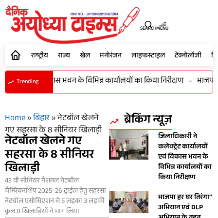
SEARCH
MENU
राष्ट्रीय
राज्य
खेल
मनोरंजन
लाइफस्टाइल
टेक्नोलॉजी
शि
कार्यालयों एवं विकास भवन के विभिन्न कार्यालयों का किया निरीक्षण
-
भाजपा हर
Trending
ब्रेकिंग न्यूज़
Home
»
बिहार
»
नेटबॉल खेलने
गए सहरसा के 8 सीनियर खिलाड़ी
जिलाधिकारी ने
नेटबॉल खेलने गए
कलेक्ट्रेट कार्यालयों
सहरसा के 8 सीनियर
एवं विकास भवन के
खिलाड़ी
विभिन्न कार्यालयों का
किया निरीक्षण
43 वॉ सीनियर नैशनल नेटबॉल
चैम्पियनशिप 2025-26 ट्राईल हेतु सहरसा
भाजपा हर घर तिरंगा”
नेटबॉल एसोसिएशन से 5 लड़का 3 लड़की
अभियान एवं DLP
कुल 8 खिलाड़ियों ने भाग लिया