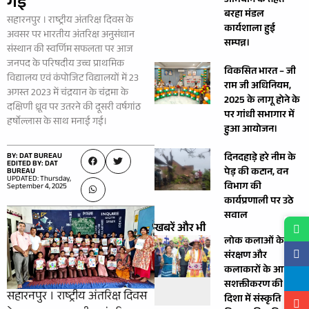
गई
अभियान के तहत
बरहा मंडल
सहारनपुर । राष्ट्रीय अंतरिक्ष दिवस के
कार्यशाला हुई
अवसर पर भारतीय अंतरिक्ष अनुसंधान
सम्पन्न।
संस्थान की स्वर्णिम सफलता पर आज
जनपद के परिषदीय उच्च प्राथमिक
विकसित भारत – जी
विद्यालय एवं कंपोजिट विद्यालयों में 23
राम जी अधिनियम,
अगस्त 2023 में चंद्रयान के चंद्रमा के
2025 के लागू होने के
दक्षिणी ध्रूव पर उतरने की दूसरी वर्षगांठ
पर गांधी सभागार में
हर्षाेल्लास के साथ मनाई गई।
हुआ आयोजन।
BY: DAT BUREAU
दिनदहाड़े हरे नीम के
EDITED BY: DAT
पेड़ की कटान, वन
BUREAU
UPDATED: Thursday,
विभाग की
September 4, 2025
कार्यप्रणाली पर उठे
सवाल
खबरें और भी
लोक कलाओं के
संरक्षण और
कलाकारों के आर्थिक
सशक्तीकरण की
सहारनपुर । राष्ट्रीय अंतरिक्ष दिवस
दिशा में संस्कृति