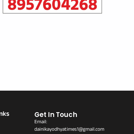
inks
Get In Touch
Email:
dainikayodhyatimes1@gmail.com
s