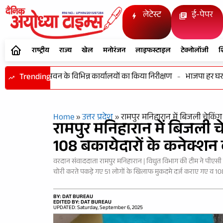
लेटेस्ट
ई-पेपर
राष्ट्रीय
राज्य
खेल
मनोरंजन
लाइफस्टाइल
टेक्नोलॉजी
श
 एवं विकास भवन के विभिन्न कार्यालयों का किया निरीक्षण
Trending
-
भाजपा हर घर तिरंग
Home
»
उत्तर प्रदेश
»
रामपुर मनिहारान में बिजली चेकिं
रामपुर मनिहारान में बिजली 
108 बकायेदारों के कनेक्शन
वरदान संवाददाता रामपुर मनिहारान | विधुत विभाग की टीम ने पीएसी ब
चोरी करते पकड़े गए 51 लोगों के खिलाफ मुकदमे दर्ज कराए गए व 108
BY: DAT BUREAU
EDITED BY: DAT BUREAU
UPDATED: Saturday, September 6, 2025