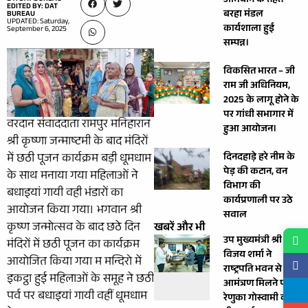
अभियान के तहत
EDITED BY: DAT
बरहा मंडल
BUREAU
UPDATED: Saturday,
कार्यशाला हुई
September 6, 2025
सम्पन्न।
विकसित भारत – जी
राम जी अधिनियम,
2025 के लागू होने के
पर गांधी सभागार में
वरदान संवाददाता रामपुर मनिहारान
हुआ आयोजन।
श्री कृष्णा जन्माष्टमी के बाद मंदिरों
में छठी पूजन कार्यक्रम बड़ी धूमधाम
दिनदहाड़े हरे नीम के
पेड़ की कटान, वन
के साथ मनाया गया महिलाओं ने
विभाग की
बधाइयां गायी वही भंडारों का
कार्यप्रणाली पर उठे
आयोजन किया गया। भगवान श्री
सवाल
कृष्ण जन्मोत्सव के बाद छठे दिन
खबरें और भी
उप मुख्यमंत्री श्री
मंदिरों में छठी पूजन का कार्यक्रम
विजय शर्मा ने
आयोजित किया गया म मन्दिरो में
राष्ट्रपति भवन से
इकट्ठा हुई महिलाओं के समूह ने छठी
आमंत्रण मिलने पर
पर्व पर बधाइयां गायी वहीं धूमधाम
रेणुका गोस्वामी को