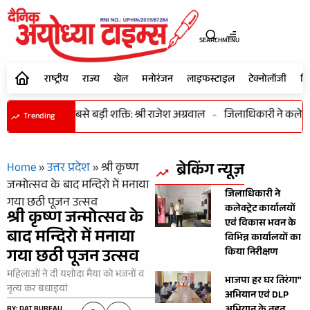
SEARCH
MENU
राष्ट्रीय
राज्य
खेल
मनोरंजन
लाइफस्टाइल
टेक्नोलॉजी
शि
 विकास की सबसे बड़ी शक्ति: श्री राजेश अग्रवाल
-
जिलाधिकारी ने कलेक्ट्र
Trending
ब्रेकिंग न्यूज़
Home
»
उत्तर प्रदेश
»
श्री कृष्ण
जन्मोत्सव के बाद मन्दिरो में मनाया
जिलाधिकारी ने
गया छठी पूजन उत्सव
कलेक्ट्रेट कार्यालयों
श्री कृष्ण जन्मोत्सव के
एवं विकास भवन के
बाद मन्दिरो में मनाया
विभिन्न कार्यालयों का
गया छठी पूजन उत्सव
किया निरीक्षण
महिलाओं ने दी यशोदा मैया को भजनों व
भाजपा हर घर तिरंगा”
नृत्य कर बधाइयां
अभियान एवं DLP
BY: DAT BUREAU