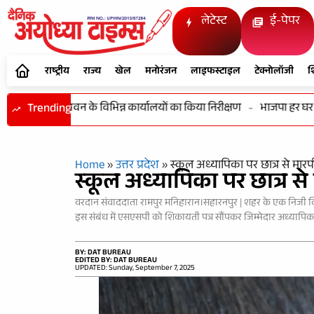
लेटेस्ट
ई-पेपर
राष्ट्रीय
राज्य
खेल
मनोरंजन
लाइफस्टाइल
टेक्नोलॉजी
श
वं विकास भवन के विभिन्न कार्यालयों का किया निरीक्षण
Trending
-
भाजपा हर घर तिरंगा"
Home
»
उत्तर प्रदेश
»
स्कूल अध्यापिका पर छात्र से मा
स्कूल अध्यापिका पर छात्र 
वरदान संवाददाता रामपुर मनिहारान।सहारनपुर | शहर के एक निजी विद्
इस संबंध में एसएसपी को शिकायती पत्र सौंपकर जिम्मेदार अध्यापिका
BY: DAT BUREAU
EDITED BY: DAT BUREAU
UPDATED: Sunday, September 7, 2025