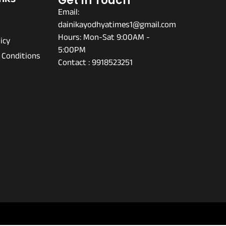
inks
Get In Touch
Email:
dainikayodhyatimes1@gmail.com
s
Hours: Mon-Sat 9:00AM -
icy
5:00PM
 Conditions
Contact : 9918523251