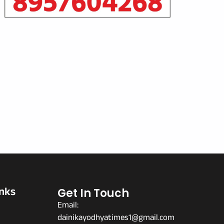
inks
Get In Touch
Email:
dainikayodhyatimes1@gmail.com
s