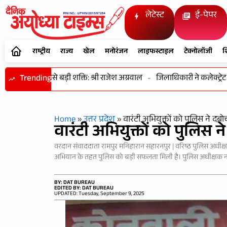
लेटेस्ट
ई-पेपर
राष्ट्रीय
राज्य
खेल
मनोरंजन
लाइफस्टाइल
टेक्नोलॉजी
श
 की सबसे बड़ी शक्ति: श्री राजेश अग्रवाल
Trending
-
जिलाधिकारी ने कलेक्ट्रेट कार्
Home
»
उत्तर प्रदेश
»
वारंटी अभियुक्तों को पुलिस ने दबो
वारंटी अभियुक्तों को पुलिस न
वरदान संवाददाता रामपुर मनिहारान सहारनपुर | वरिष्ठ पुलिस अधीक्ष
अभियान के तहत पुलिस को बड़ी सफलता मिली है। पुलिस अधीक्षक नगर एवं क
BY: DAT BUREAU
EDITED BY: DAT BUREAU
UPDATED: Tuesday, September 9, 2025