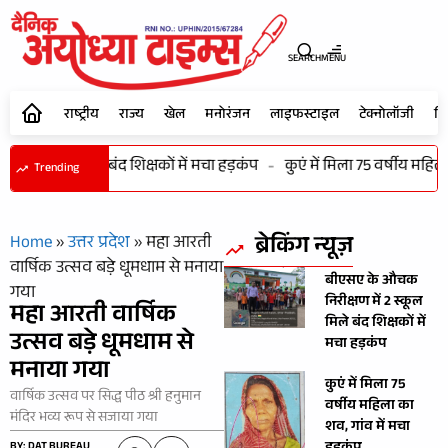
SEARCH
MENU
राष्ट्रीय
राज्य
खेल
मनोरंजन
लाइफस्टाइल
टेक्नोलॉजी
शि
ें 2 स्कूल मिले बंद शिक्षकों में मचा हड़कंप
-
कुएं में मिला 75 वर्षीय महिला
Trending
ब्रेकिंग न्यूज़
Home
»
उत्तर प्रदेश
»
महा आरती
वार्षिक उत्सव बड़े धूमधाम से मनाया
बीएसए के औचक
गया
निरीक्षण में 2 स्कूल
महा आरती वार्षिक
मिले बंद शिक्षकों में
उत्सव बड़े धूमधाम से
मचा हड़कंप
मनाया गया
कुएं में मिला 75
वार्षिक उत्सव पर सिद्ध पीठ श्री हनुमान
वर्षीय महिला का
मंदिर भव्य रूप से सजाया गया
शव, गांव में मचा
BY: DAT BUREAU