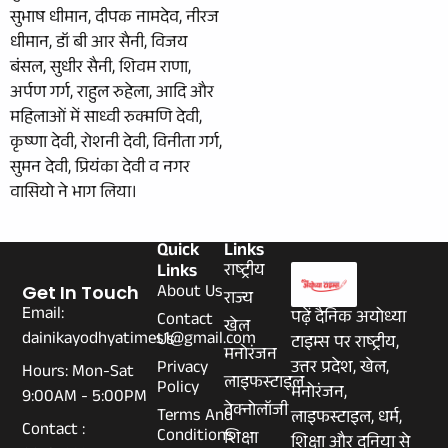
सुभाष धीमान, दीपक नामदेव, नीरज
धीमान, डॉ बी आर सैनी, विजय
बंसल, सुधीर सैनी, शिवम राणा,
अर्पण गर्ग, राहुल रुहेला, आदि और
महिलाओं में साध्वी रुक्मणि देवी,
कृष्णा देवी, रोशनी देवी, विनीता गर्ग,
सुमन देवी, प्रियंका देवी व नगर
वासियो ने भाग लिया।
Quick
Links
Links
राष्ट्रीय
About Us
Get In Touch
राज्य
Email:
पढ़ें दैनिक अयोध्या
Contact
खेल
dainikayodhyatimes1@gmail.com
Us
टाइम्स पर राष्ट्रीय,
मनोरंजन
Privacy
उत्तर प्रदेश, खेल,
Hours: Mon-Sat
लाइफस्टाइल
Policy
मनोरंजन,
9:00AM - 5:00PM
टेक्नोलॉजी
Terms And
लाइफस्टाइल, धर्म,
Contact :
Conditions
शिक्षा
शिक्षा और दुनिया से