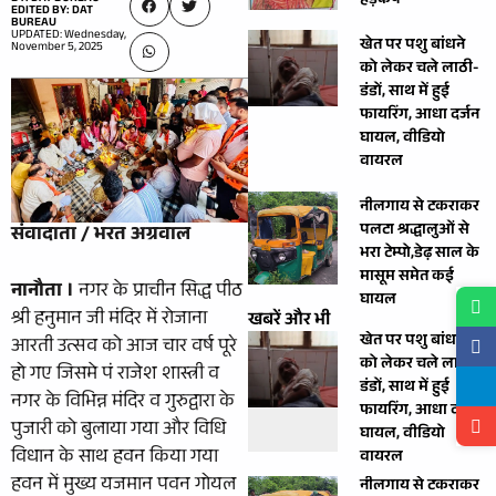
हड़कंप
EDITED BY: DAT
BUREAU
UPDATED: Wednesday,
खेत पर पशु बांधने
November 5, 2025
को लेकर चले लाठी-
डंडों, साथ में हुई
फायरिंग, आधा दर्जन
घायल, वीडियो
वायरल
नीलगाय से टकराकर
पलटा श्रद्धालुओं से
संवादाता / भरत अग्रवाल
भरा टेम्पो,डेढ़ साल के
मासूम समेत कई
नानौता ।
नगर के प्राचीन सिद्ध पीठ
घायल
श्री हनुमान जी मंदिर में रोजाना
खबरें और भी
खेत पर पशु बांधने
आरती उत्सव को आज चार वर्ष पूरे
को लेकर चले लाठी-
हो गए जिसमे पं राजेश शास्त्री व
डंडों, साथ में हुई
नगर के विभिन्न मंदिर व गुरुद्वारा के
फायरिंग, आधा दर्जन
पुजारी को बुलाया गया और विधि
घायल, वीडियो
विधान के साथ हवन किया गया
वायरल
हवन में मुख्य यजमान पवन गोयल
नीलगाय से टकराकर