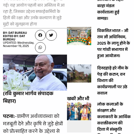
अभियान के तहत
गई। यह आयोग पहली बार अस्तित्व में आ
बरहा मंडल
रहा है, जिसका उद्देश्य सफाईकर्मियों के
कार्यशाला हुई
हितों की रक्षा और उनके कल्याण से जुड़े
सम्पन्न।
मुद्दों को सुलझाना होगा
विकसित भारत – जी
BY: DAT BUREAU
EDITED BY: DAT
राम जी अधिनियम,
BUREAU
UPDATED: Wednesday,
2025 के लागू होने के
November 19, 2025
पर गांधी सभागार में
हुआ आयोजन।
दिनदहाड़े हरे नीम के
पेड़ की कटान, वन
विभाग की
कार्यप्रणाली पर उठे
(रवि कुमार भार्गव संपादक
सवाल
खबरें और भी
बिहार)
लोक कलाओं के
संरक्षण और
पटना:
-ग्रामीण अर्थव्यवस्था को
कलाकारों के आर्थिक
मजबूती देने और कृषि से जुड़े क्षेत्रों
सशक्तीकरण की
दिशा में संस्कृति
को प्रोत्साहित करने के उद्देश्य से