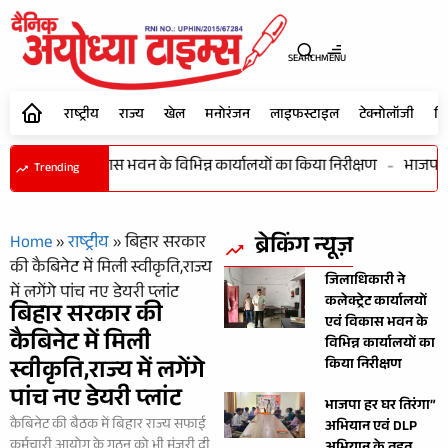
SEARCH
MENU
राष्ट्रीय
राज्य
खेल
मनोरंजन
लाइफस्टाइल
टेक्नोलॉजी
शि
कार्यालयों एवं विकास भवन के विभिन्न कार्यालयों का किया निरीक्षण
-
भाजपा हर
Trending
ब्रेकिंग न्यूज़
Home
»
राष्ट्रीय
»
बिहार सरकार
की कैबिनेट में मिली स्वीकृति,राज्य
जिलाधिकारी ने
में लगेंगे पांच नए डेयरी प्लांट
कलेक्ट्रेट कार्यालयों
बिहार सरकार की
एवं विकास भवन के
कैबिनेट में मिली
विभिन्न कार्यालयों का
स्वीकृति,राज्य में लगेंगे
किया निरीक्षण
पांच नए डेयरी प्लांट
भाजपा हर घर तिरंगा”
कैबिनेट की बैठक में बिहार राज्य सफाई
अभियान एवं DLP
कर्मचारी आयोग के गठन को भी मंजूरी दी