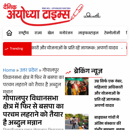
SEARCH
MENU
राष्ट्रीय
राज्य
खेल
मनोरंजन
लाइफस्टाइल
टेक्नोलॉजी
शि
नंबर, महिलाएं अधिकारों और योजनाओं के प्रति रहें जागरूक: अपर्णा यादव
-
कभी
Trending
ब्रेकिंग न्यूज़
Home
»
उत्तर प्रदेश
»
गोपालपुर
विधानसभा क्षेत्र में फिर से बसपा का
उम्र सिर्फ एक नंबर,
परचम लहराने को तैयार है अब्दुल
महिलाएं अधिकारों
मन्नान
और योजनाओं के
गोपालपुर विधानसभा
प्रति रहें जागरूक:
क्षेत्र में फिर से बसपा का
अपर्णा यादव
परचम लहराने को तैयार
बाढ़ग्रस्त गांवों में
है अब्दुल मन्नान
अंतिम संस्कार की