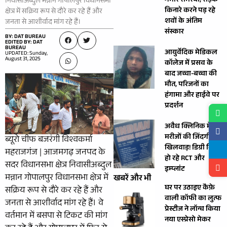
गंभीर समस्या, सड़क
निवासीअब्दुल मन्नान गोपालपुर विधानसभा
किनारे करने पड़ रहे
क्षेत्र में सक्रिय रूप से दौरे कर रहे हैं और
शवों के अंतिम
जनता से आशीर्वाद मांग रहे हैं।
संस्कार
BY: DAT BUREAU
EDITED BY: DAT
BUREAU
आयुर्वेदिक मेडिकल
UPDATED: Sunday,
August 31, 2025
कॉलेज में प्रसव के
बाद जच्चा-बच्चा की
मौत, परिजनों का
हंगामा और हाईवे पर
प्रदर्शन
अवैध क्लिनिक में
मरीजों की जिंदगी से
ब्यूरो चीफ बजरंगी विश्वकर्मा
खिलवाड़! डिग्री बिना
महराजगंज | आजमगढ़ जनपद के
हो रहे RCT और
सदर विधानसभा क्षेत्र निवासीअब्दुल
इम्प्लांट
मन्नान गोपालपुर विधानसभा क्षेत्र में
खबरें और भी
घर पर उठाइए कैफ़े
सक्रिय रूप से दौरे कर रहे हैं और
वाली कॉफी का लुत्फ
जनता से आशीर्वाद मांग रहे हैं। वे
प्रेस्टीज ने लॉन्च किया
वर्तमान में बसपा से टिकट की मांग
नया एस्प्रेसो मेकर