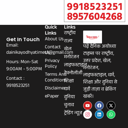
Quick
Links
Links
राष्ट्रीय
About Us
Get In Touch
राज्य
Email:
पढ़ें दैनिक अयोध्या
Contact
खेल
dainikayodhyatimes1@gmail.com
Us
टाइम्स पर राष्ट्रीय,
मनोरंजन
Privacy
उत्तर प्रदेश, खेल,
Hours: Mon-Sat
लाइफस्टाइल
Policy
मनोरंजन,
9:00AM - 5:00PM
टेक्नोलॉजी
Terms And
लाइफस्टाइल, धर्म,
Contact :
Conditions
शिक्षा
शिक्षा और दुनिया से
9918523251
Disclaimer
धर्म
जुड़ी ताज़ा व ब्रेकिंग
ePaper
खबरें।
दुनिया
चुनाव
ट्रेंडिंग न्यूज़