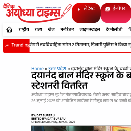
लेटेस्ट
ई-पेपर
राष्ट्रीय
राज्य
खेल
मनोरंजन
लाइफस्टाइल
टेक्नोलॉजी
श
जेवर चोरी के आरोप में नवविवाहिता समेत 2 गिरफ्तार, डिलारी पुलिस ने किया खुला
Trending
Home
»
उत्तर प्रदेश
»
दयानंद बाल मंदिर स्कूल के बच्चों 
दयानंद बाल मंदिर स्कूल के बच
स्टेशनरी वितरित
अयोध्या टाइम्स सुशील गौतमगाजियाबाद: रोटरी क्लब, साहिबाबाद द्वार
26 जुलाई 2025 को आयोजित कार्यक्रम में मौजूद लगभग 80 बच्चों को
BY: DAT BUREAU
EDITED BY: DAT BUREAU
UPDATED: Saturday, July 26, 2025