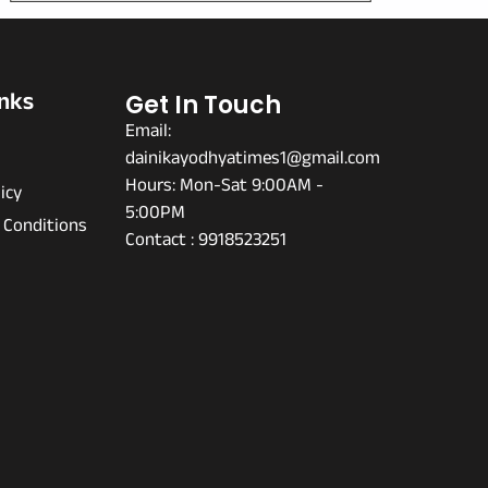
inks
Get In Touch
Email:
dainikayodhyatimes1@gmail.com
s
Hours: Mon-Sat 9:00AM -
icy
5:00PM
 Conditions
Contact : 9918523251