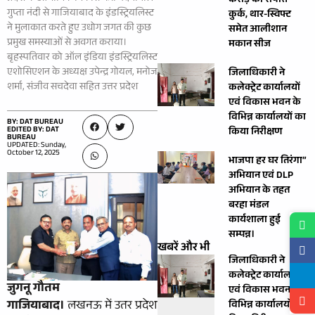
करोड़ की संपत्ति
गुप्ता नंदी से गाजियाबाद के इंडस्ट्रियलिस्ट
कुर्क, थार-स्विफ्ट
ने मुलाकात करते हुए उधोग जगत की कुछ
समेत आलीशान
प्रमुख समस्याओं से अवगत कराया।
मकान सीज
बृहस्पतिवार को ऑल इंडिया इंडस्ट्रियलिस्ट
एशोसिएशन के अध्यक्ष उपेन्द्र गोयल, मनोज
जिलाधिकारी ने
शर्मा, संजीव सचदेवा सहित उत्तर प्रदेश
कलेक्ट्रेट कार्यालयों
एवं विकास भवन के
विभिन्न कार्यालयों का
BY: DAT BUREAU
EDITED BY: DAT
किया निरीक्षण
BUREAU
UPDATED: Sunday,
October 12, 2025
भाजपा हर घर तिरंगा”
अभियान एवं DLP
अभियान के तहत
बरहा मंडल
कार्यशाला हुई
सम्पन्न।
खबरें और भी
जिलाधिकारी ने
कलेक्ट्रेट कार्यालयों
जुगनू गौतम
एवं विकास भवन के
गाजियाबाद।
लखनऊ में उतर प्रदेश
विभिन्न कार्यालयों का