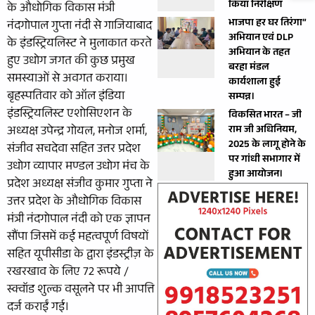
किया निरीक्षण
के औधोगिक विकास मंत्री
भाजपा हर घर तिरंगा”
नंदगोपाल गुप्ता नंदी से गाजियाबाद
अभियान एवं DLP
के इंडस्ट्रियलिस्ट ने मुलाकात करते
अभियान के तहत
हुए उधोग जगत की कुछ प्रमुख
बरहा मंडल
समस्याओं से अवगत कराया।
कार्यशाला हुई
बृहस्पतिवार को ऑल इंडिया
सम्पन्न।
इंडस्ट्रियलिस्ट एशोसिएशन के
विकसित भारत – जी
राम जी अधिनियम,
अध्यक्ष उपेन्द्र गोयल, मनोज शर्मा,
2025 के लागू होने के
संजीव सचदेवा सहित उत्तर प्रदेश
पर गांधी सभागार में
उधोग व्यापार मण्डल उधोग मंच के
हुआ आयोजन।
प्रदेश अध्यक्ष संजीव कुमार गुप्ता ने
उत्तर प्रदेश के औधोगिक विकास
मंत्री नंदगोपाल नंदी को एक ज्ञापन
सौंपा जिसमें कई महत्वपूर्ण विषयों
सहित यूपीसीडा के द्वारा इंडस्ट्रीज़ के
रखरखाव के लिए 72 रूपये /
स्क्वॉड शुल्क वसूलने पर भी आपत्ति
दर्ज कराईं गई।