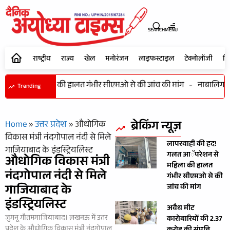
SEARCH
MENU
राष्ट्रीय
राज्य
खेल
मनोरंजन
लाइफस्टाइल
टेक्नोलॉजी
शि
रेशन से महिला की हालत गंभीर सीएमओ से की जांच की मांग
-
नाबालिग बाल
Trending
ब्रेकिंग न्यूज़
Home
»
उत्तर प्रदेश
»
औधोगिक
विकास मंत्री नंदगोपाल नंदी से मिले
लापरवाही की हद!
गाजियाबाद के इंडस्ट्रियलिस्ट
गलत आॅपरेशन से
औधोगिक विकास मंत्री
महिला की हालत
नंदगोपाल नंदी से मिले
गंभीर सीएमओ से की
गाजियाबाद के
जांच की मांग
इंडस्ट्रियलिस्ट
अवैध मीट
जुगनू गौतमगाजियाबाद। लखनऊ में उतर
कारोबारियों की 2.37
प्रदेश के औधोगिक विकास मंत्री नंदगोपाल