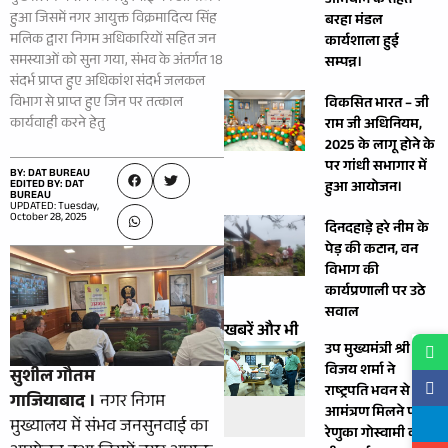
अभियान के तहत
हुआ जिसमें नगर आयुक्त विक्रमादित्य सिंह
बरहा मंडल
मलिक द्वारा निगम अधिकारियों सहित जन
कार्यशाला हुई
समस्याओं को सुना गया, संभव के अंतर्गत 18
सम्पन्न।
संदर्भ प्राप्त हुए अधिकांश संदर्भ जलकल
विभाग से प्राप्त हुए जिन पर तत्काल
विकसित भारत – जी
कार्यवाही करने हेतु
राम जी अधिनियम,
2025 के लागू होने के
पर गांधी सभागार में
BY: DAT BUREAU
EDITED BY: DAT
हुआ आयोजन।
BUREAU
UPDATED: Tuesday,
October 28, 2025
दिनदहाड़े हरे नीम के
पेड़ की कटान, वन
विभाग की
कार्यप्रणाली पर उठे
सवाल
खबरें और भी
उप मुख्यमंत्री श्री
विजय शर्मा ने
सुशील गौतम
राष्ट्रपति भवन से
गाजियाबाद ।
नगर निगम
आमंत्रण मिलने पर
मुख्यालय में संभव जनसुनवाई का
रेणुका गोस्वामी को