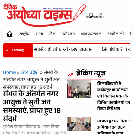
SEARCH
MENU
राष्ट्रीय
राज्य
खेल
मनोरंजन
लाइफस्टाइल
टेक्नोलॉजी
शि
जिक विकास की सबसे बड़ी शक्ति: श्री राजेश अग्रवाल
-
जिलाधिकारी ने कलेक्
Trending
ब्रेकिंग न्यूज़
Home
»
उत्तर प्रदेश
»
संभव के
अंतर्गत नगर आयुक्त ने सुनी जन
जिलाधिकारी ने
समस्याएं, प्राप्त हुए 18 संदर्भ
कलेक्ट्रेट कार्यालयों
संभव के अंतर्गत नगर
एवं विकास भवन के
आयुक्त ने सुनी जन
विभिन्न कार्यालयों का
समस्याएं, प्राप्त हुए 18
किया निरीक्षण
संदर्भ
भाजपा हर घर तिरंगा”
सुशील गौतमगाजियाबाद । नगर निगम
अभियान एवं DLP
मुख्यालय में संभव जनसुनवाई का आयोजन