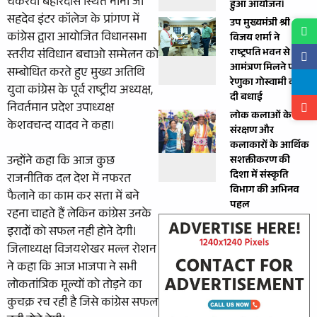
चकरवां बहोरदास स्थित नाना जी
हुआ आयोजन।
सहदेव इंटर कॉलेज के प्रांगण में
उप मुख्यमंत्री श्री
कांग्रेस द्वारा आयोजित विधानसभा
विजय शर्मा ने
राष्ट्रपति भवन से
स्तरीय संविधान बचाओ सम्मेलन को
आमंत्रण मिलने पर
सम्बोधित करते हुए मुख्य अतिथि
रेणुका गोस्वामी को
युवा कांग्रेस के पूर्व राष्ट्रीय अध्यक्ष,
दी बधाई
निवर्तमान प्रदेश उपाध्यक्ष
लोक कलाओं के
केशवचन्द यादव ने कहा।
संरक्षण और
कलाकारों के आर्थिक
उन्होंने कहा कि आज कुछ
सशक्तीकरण की
दिशा में संस्कृति
राजनीतिक दल देश में नफरत
विभाग की अभिनव
फैलाने का काम कर सत्ता में बने
पहल
रहना चाहते हैं लेकिन कांग्रेस उनके
इरादों को सफल नही होने देगी।
जिलाध्यक्ष विजयशेखर मल्ल रोशन
ने कहा कि आज भाजपा ने सभी
लोकतांत्रिक मूल्यों को तोड़ने का
कुचक्र रच रही है जिसे कांग्रेस सफल