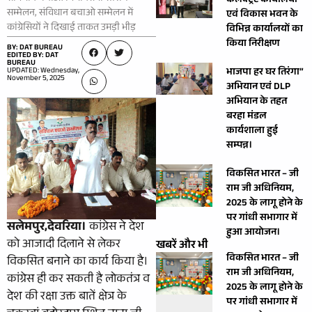
कलेक्ट्रेट कार्यालयों
सम्मेलन, संविधान बचाओ सम्मेलन में
एवं विकास भवन के
कांग्रेसियों ने दिखाई ताकत उमड़ी भीड़
विभिन्न कार्यालयों का
किया निरीक्षण
BY: DAT BUREAU
EDITED BY: DAT
BUREAU
UPDATED: Wednesday,
भाजपा हर घर तिरंगा”
November 5, 2025
अभियान एवं DLP
अभियान के तहत
बरहा मंडल
कार्यशाला हुई
सम्पन्न।
विकसित भारत – जी
राम जी अधिनियम,
2025 के लागू होने के
पर गांधी सभागार में
सलेमपुर,देवरिया।
कांग्रेस ने देश
हुआ आयोजन।
को आजादी दिलाने से लेकर
खबरें और भी
विकसित भारत – जी
विकसित बनाने का कार्य किया है।
राम जी अधिनियम,
कांग्रेस ही कर सकती है लोकतंत्र व
2025 के लागू होने के
देश की रक्षा उक्त बातें क्षेत्र के
पर गांधी सभागार में