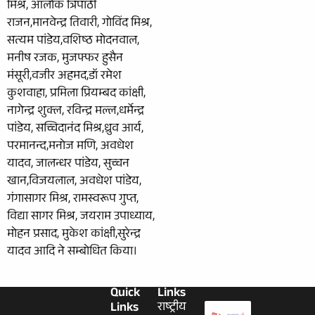
मिश्र, आलोक त्रिपाठी
राजन,मानवेन्द्र तिवारी, गोविंद मिश्र,
सत्यम पांडेय,वशिष्ठ मोदनवाल,
मनीष रजक, मुजफ्फर हुसैन
मंसूरी,वजीर अहमद,डॉ रमेश
कुशवाहा, प्रमिला प्रियम्बद कांक्षी,
नागेन्द्र शुक्ल, रविन्द्र मल्ल,धर्मेन्द्र
पांडेय, सच्चिदानंद मिश्र,ध्रुव आर्य,
परमानन्द,मनोज मणि, अवधेश
यादव, जालन्धर पांडेय, सुच्चन
खान,विजयलाल, अवधेश पांडेय,
गंगासागर मिश्र, रामस्वरूप गुप्त,
विद्या सागर मिश्र, जयराम उपाध्याय,
मोहन प्रसाद, मुकेश कांक्षी,सुरेन्द्र
यादव आदि ने सम्बोधित किया।
Quick
Links
Links
राष्ट्रीय