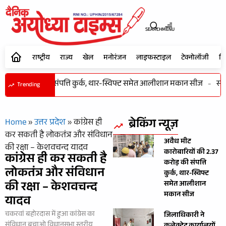
SEARCH
MENU
राष्ट्रीय
राज्य
खेल
मनोरंजन
लाइफस्टाइल
टेक्नोलॉजी
शि
ी 2.37 करोड़ की संपत्ति कुर्क, थार-स्विफ्ट समेत आलीशान मकान सीज
-
समाज
Trending
ब्रेकिंग न्यूज़
Home
»
उत्तर प्रदेश
»
कांग्रेस ही
कर सकती है लोकतंत्र और संविधान
अवैध मीट
की रक्षा – केशवचन्द यादव
कारोबारियों की 2.37
कांग्रेस ही कर सकती है
करोड़ की संपत्ति
लोकतंत्र और संविधान
कुर्क, थार-स्विफ्ट
की रक्षा – केशवचन्द
समेत आलीशान
मकान सीज
यादव
चकरवां बहोरदास में हुआ कांग्रेस का
जिलाधिकारी ने
संविधान बचाओ विधानसभा स्तरीय