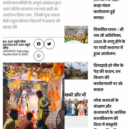
अभियान के तहत
जन्मोत्सव समिति के आयुष अग्रवाल द्वारा
बरहा मंडल
भजन कीर्तन करवाया एवं भव्य छठी का
कार्यशाला हुई
आयोजन किया गया , जिसमें युवा समाज
सम्पन्न।
सेवी राहुल कौशल विद्यार्थी ने बताया की
कान्हा की
विकसित भारत – जी
राम जी अधिनियम,
2025 के लागू होने के
BY: DAT ब्यूरो चीफ
EDITED BY: DAT ब्यूरो
पर गांधी सभागार में
चीफ
UPDATED: Saturday,
हुआ आयोजन।
September 6, 2025
दिनदहाड़े हरे नीम के
पेड़ की कटान, वन
विभाग की
कार्यप्रणाली पर उठे
सवाल
खबरें और भी
लोक कलाओं के
संरक्षण और
कलाकारों के आर्थिक
सशक्तीकरण की
दिशा में संस्कृति