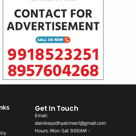
inks
Get In Touch
Email:
dainikayodhyatimes1@gmail.com
s
Hours: Mon-Sat 9:00AM -
icy