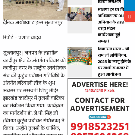
किया निरीक्षण
भाजपा हर घर तिरंगा”
अभियान एवं DLP
दैनिक अयोध्या टाइम्स सुल्तानपुर
अभियान के तहत
बरहा मंडल
कार्यशाला हुई
रिपोर्ट – प्रशांत यादव
सम्पन्न।
विकसित भारत – जी
सुल्तानपुर | जनपद के तहसील
राम जी अधिनियम,
कादीपुर क्षेत्र के अंतर्गत रविवार को
2025 के लागू होने के
कादीपुर नगर के राष्ट्रीय स्वयंसेवक
पर गांधी सभागार में
हुआ आयोजन।
संघ की कुटुंब प्रबोधन गतिविधि के
अंतर्गत हरियाली तीज के शुभ
अवसर पर सरस्वती शिशु मंदिर
झारखंड कादीपुर में तुलसी वाटिका
का संयोजन किया गया। कार्यक्रम
का मार्गदर्शन डॉ. जे.पी. सिंह जी
(विभाग कुटुंब प्रबोधन संयोजक) ने
किया। उन्होंने तुलसी के धार्मिक,