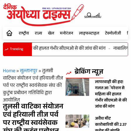
SEARCH
MENU
राष्ट्रीय
राज्य
खेल
मनोरंजन
लाइफस्टाइल
टेक्नोलॉजी
शि
रेशन से महिला की हालत गंभीर सीएमओ से की जांच की मांग
-
नाबालिग बाल
Trending
ब्रेकिंग न्यूज़
Home
»
सुल्तानपुर
»
तुलसी
वाटिका संयोजन एवं हरियाली तीज
लापरवाही की हद!
पर्व पर राष्ट्रीय स्वयंसेवक संघ की
गलत आॅपरेशन से
कुटुंब प्रबोधन गतिविधि द्वारा
महिला की हालत
आयोजित
गंभीर सीएमओ से की
तुलसी वाटिका संयोजन
जांच की मांग
एवं हरियाली तीज पर्व
अवैध मीट
पर राष्ट्रीय स्वयंसेवक
कारोबारियों की 2.37