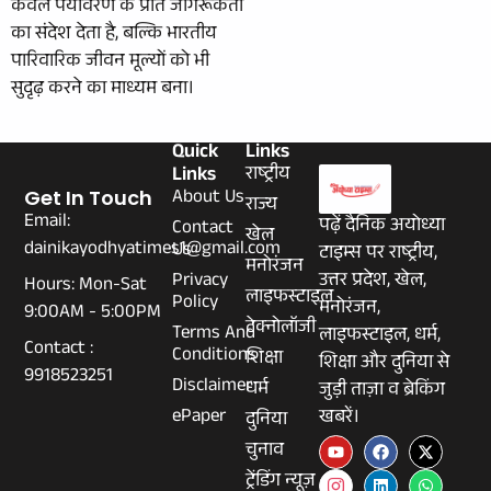
केवल पर्यावरण के प्रति जागरूकता
का संदेश देता है, बल्कि भारतीय
पारिवारिक जीवन मूल्यों को भी
सुदृढ़ करने का माध्यम बना।
Quick
Links
Links
राष्ट्रीय
About Us
Get In Touch
राज्य
Email:
पढ़ें दैनिक अयोध्या
Contact
खेल
dainikayodhyatimes1@gmail.com
Us
टाइम्स पर राष्ट्रीय,
मनोरंजन
Privacy
उत्तर प्रदेश, खेल,
Hours: Mon-Sat
लाइफस्टाइल
Policy
मनोरंजन,
9:00AM - 5:00PM
टेक्नोलॉजी
Terms And
लाइफस्टाइल, धर्म,
Contact :
Conditions
शिक्षा
शिक्षा और दुनिया से
9918523251
Disclaimer
धर्म
जुड़ी ताज़ा व ब्रेकिंग
ePaper
खबरें।
दुनिया
चुनाव
ट्रेंडिंग न्यूज़