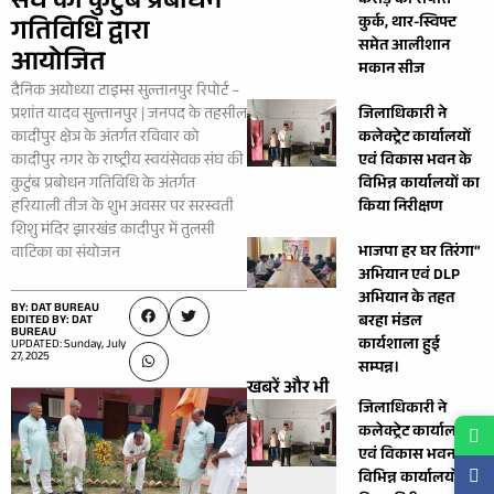
संघ की कुटुंब प्रबोधन
करोड़ की संपत्ति
कुर्क, थार-स्विफ्ट
गतिविधि द्वारा
समेत आलीशान
आयोजित
मकान सीज
दैनिक अयोध्या टाइम्स सुल्तानपुर रिपोर्ट –
प्रशांत यादव सुल्तानपुर | जनपद के तहसील
जिलाधिकारी ने
कादीपुर क्षेत्र के अंतर्गत रविवार को
कलेक्ट्रेट कार्यालयों
कादीपुर नगर के राष्ट्रीय स्वयंसेवक संघ की
एवं विकास भवन के
कुटुंब प्रबोधन गतिविधि के अंतर्गत
विभिन्न कार्यालयों का
हरियाली तीज के शुभ अवसर पर सरस्वती
किया निरीक्षण
शिशु मंदिर झारखंड कादीपुर में तुलसी
भाजपा हर घर तिरंगा”
वाटिका का संयोजन
अभियान एवं DLP
अभियान के तहत
BY: DAT BUREAU
बरहा मंडल
EDITED BY: DAT
BUREAU
कार्यशाला हुई
UPDATED: Sunday, July
27, 2025
सम्पन्न।
खबरें और भी
जिलाधिकारी ने
कलेक्ट्रेट कार्यालयों
एवं विकास भवन के
विभिन्न कार्यालयों का