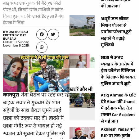
का शव, आत्महत्या
बाइक पर एक युवक की बैठे हुए फोटो
की आशंका
पोस्ट थी, जिसमें उसके साथियों ने कमेंट
किया हुआ था, कि एक्सीडेंट हुआ है गंगा
अधूरी जल जीवन
बैराज में जिंदा
मिशन योजना से
ग्रामीण परेशान,टूटी
BY: DAT BUREAU
EDITED BY: DAT
सड़कों ने बढ़ाई
BUREAU
UPDATED: Sunday,
मुश्किलें
November 9, 2025
छात्रा से अभद्र
व्यवहार के आरोप में
इंटर कॉलेज प्रिंसिपल
के खिलाफ शिकायत,
पुलिस जांच में जुटी
खबरें और भी
कानपुर।
गंगा बैराज पर स्टंट कर रहे
Atiq Ahmed के छोटे
बेटे Aban की Jhansi
बाइक सवार ने गुरुवार देर शाम
में दर्दनाक मौत, तेज
सहेली के साथ बैराज घूमने आई
रफ्तार Car Accident
छात्रा को टक्कर मार दी। हादसे में
से गई जान
छात्रा गंभीर रूप से घायल हो गई
Akhilesh Yadav का
स्वजन को सूचना देकर पुलिस उसे
BJP पर तंज: इनके