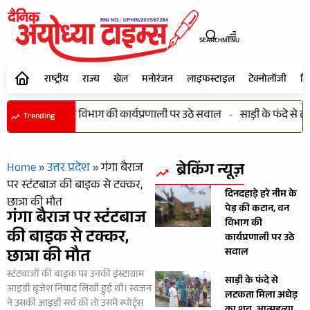
SEARCH
MENU
राष्ट्रीय
राज्य
खेल
मनोरंजन
लाइफस्टाइल
टेक्नोलॉजी
शि
े पेड़ की कटान, वन विभाग की कार्यप्रणाली पर उठे सवाल
-
साड़ी के फंदे से 
Trending
ब्रेकिंग न्यूज़
Home
»
उत्तर प्रदेश
»
गंगा बैराज
पर स्टंटबाज की बाइक से टक्कर,
दिनदहाड़े हरे नीम के
छात्रा की मौत
पेड़ की कटान, वन
गंगा बैराज पर स्टंटबाज
विभाग की
की बाइक से टक्कर,
कार्यप्रणाली पर उठे
छात्रा की मौत
सवाल
स्टंटबाजों की बाइक पर उनकी इंस्टाग्राम
साड़ी के फंदे से
आइडी बृजेश निषाद लिखी हुई थी। स्वजन
लटकता मिला अधेड़
ने उसकी आइडी सर्च की तो उसमें स्पोर्ट्स