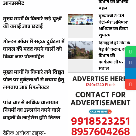
विभाग की अभिनव
आनउसमेंट
पहल
मुख्यमंत्री ने ‘मेरी
मुख्य मार्गों के किनारे खडे वृक्षों
बेटी–मेरा अभिमान’
की कराई जाए छटाई
अभियान का किया
शुभारंभ
गोल्डन ऑवर में सड़क दुर्घटना में
दिनदहाड़े हरे नीम के
घायल की मदद करने वालों को
पेड़ की कटान, वन
विभाग की
किया जाए प्रोत्साहित
कार्यप्रणाली पर उठे
सवाल
मुख्य मार्गों के किनारे लगे विद्युत
पोल पर दुर्घटनाओं से बचाव हेतु
लगवाए जाएं रिफलेक्टर
पांच बार से अधिक यातायात
नियमों का उल्लघंन करने वाले
वाहनों के लाईसेंस होंगे निरस्त
दैनिक अयोध्या टाइम्स-