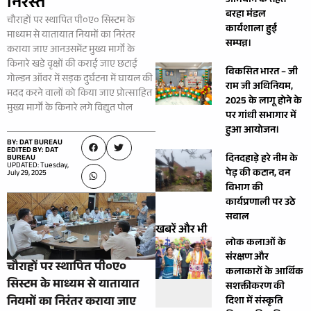
निरस्त
अभियान के तहत
बरहा मंडल
चौराहों पर स्थापित पी०ए० सिस्टम के
कार्यशाला हुई
माध्यम से यातायात नियमों का निरंतर
सम्पन्न।
कराया जाए आनउसमेंट मुख्य मार्गों के
किनारे खडे वृक्षों की कराई जाए छटाई
विकसित भारत – जी
गोल्डन ऑवर में सड़क दुर्घटना में घायल की
राम जी अधिनियम,
मदद करने वालों को किया जाए प्रोत्साहित
2025 के लागू होने के
मुख्य मार्गों के किनारे लगे विद्युत पोल
पर गांधी सभागार में
हुआ आयोजन।
BY: DAT BUREAU
EDITED BY: DAT
दिनदहाड़े हरे नीम के
BUREAU
UPDATED: Tuesday,
पेड़ की कटान, वन
July 29, 2025
विभाग की
कार्यप्रणाली पर उठे
सवाल
खबरें और भी
लोक कलाओं के
संरक्षण और
चौराहों पर स्थापित पी०ए०
कलाकारों के आर्थिक
सिस्टम के माध्यम से यातायात
सशक्तीकरण की
नियमों का निरंतर कराया जाए
दिशा में संस्कृति