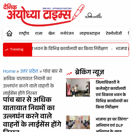
SEARCH
MENU
राष्ट्रीय
राज्य
खेल
मनोरंजन
लाइफस्टाइल
टेक्नोलॉजी
शि
र्यालयों एवं विकास भवन के विभिन्न कार्यालयों का किया निरीक्षण
-
भाजपा हर घ
Trending
ब्रेकिंग न्यूज़
Home
»
उत्तर प्रदेश
»
पांच बार से
अधिक यातायात नियमों का
जिलाधिकारी ने
उल्लघंन करने वाले वाहनों के
कलेक्ट्रेट कार्यालयों
लाईसेंस होंगे निरस्त
एवं विकास भवन के
पांच बार से अधिक
विभिन्न कार्यालयों का
यातायात नियमों का
किया निरीक्षण
उल्लघंन करने वाले
भाजपा हर घर तिरंगा”
वाहनों के लाईसेंस होंगे
अभियान एवं DLP