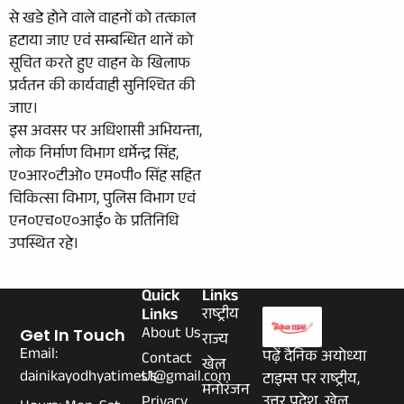
से खडे होने वाले वाहनों को तत्काल
हटाया जाए एवं सम्बन्धित थानें को
सूचित करते हुए वाहन के खिलाफ
प्रर्वतन की कार्यवाही सुनिश्चित की
जाए।
इस अवसर पर अधिशासी अभियन्ता,
लोक निर्माण विभाग धर्मेन्द्र सिंह,
ए०आर०टीओ० एम०पी० सिंह सहित
चिकित्सा विभाग, पुलिस विभाग एवं
एन०एच०ए०आई० के प्रतिनिधि
उपस्थित रहे।
Quick
Links
Links
राष्ट्रीय
About Us
Get In Touch
राज्य
Email:
पढ़ें दैनिक अयोध्या
Contact
खेल
dainikayodhyatimes1@gmail.com
Us
टाइम्स पर राष्ट्रीय,
मनोरंजन
Privacy
उत्तर प्रदेश, खेल,