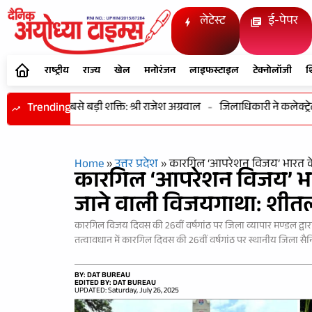
लेटेस्ट
ई-पेपर
राष्ट्रीय
राज्य
खेल
मनोरंजन
लाइफस्टाइल
टेक्नोलॉजी
श
कास की सबसे बड़ी शक्ति: श्री राजेश अग्रवाल
Trending
-
जिलाधिकारी ने कलेक्ट्रेट क
Home
»
उत्तर प्रदेश
»
कारगिल ‘आपरेशन विजय’ भारत के इ
कारगिल ‘आपरेशन विजय’ भारत क
जाने वाली विजयगाथा: शीत
कारगिल विजय दिवस की 26वीं वर्षगांठ पर जिला व्यापार मण्डल द्वार
तत्वावधान में कारगिल दिवस की 26वीं वर्षगांठ पर स्थानीय जिला सैनिक
BY: DAT BUREAU
EDITED BY: DAT BUREAU
UPDATED: Saturday, July 26, 2025