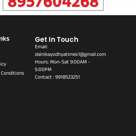
inks
Get In Touch
Email:
dainikayodhyatimes1@gmail.com
s
Hours: Mon-Sat 9:00AM -
icy
5:00PM
 Conditions
Contact : 9918523251