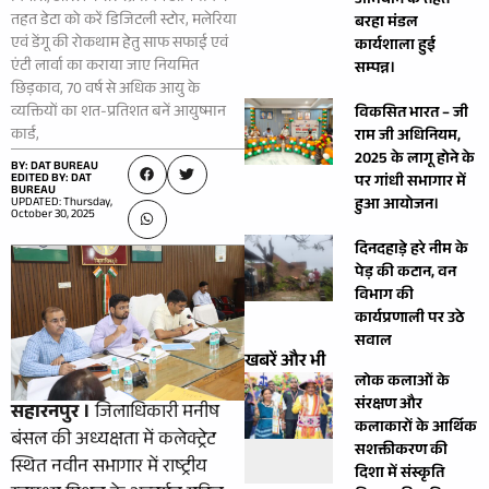
अभियान के तहत
तहत डेटा को करें डिजिटली स्टोर, मलेरिया
बरहा मंडल
एवं डेंगू की रोकथाम हेतु साफ सफाई एवं
कार्यशाला हुई
एंटी लार्वा का कराया जाए नियमित
सम्पन्न।
छिड़काव, 70 वर्ष से अधिक आयु के
व्यक्तियों का शत-प्रतिशत बनें आयुष्मान
विकसित भारत – जी
कार्ड,
राम जी अधिनियम,
2025 के लागू होने के
BY: DAT BUREAU
EDITED BY: DAT
पर गांधी सभागार में
BUREAU
UPDATED: Thursday,
हुआ आयोजन।
October 30, 2025
दिनदहाड़े हरे नीम के
पेड़ की कटान, वन
विभाग की
कार्यप्रणाली पर उठे
सवाल
खबरें और भी
लोक कलाओं के
संरक्षण और
सहारनपुर ।
जिलाधिकारी मनीष
कलाकारों के आर्थिक
बंसल की अध्यक्षता में कलेक्ट्रेट
सशक्तीकरण की
स्थित नवीन सभागार में राष्ट्रीय
दिशा में संस्कृति