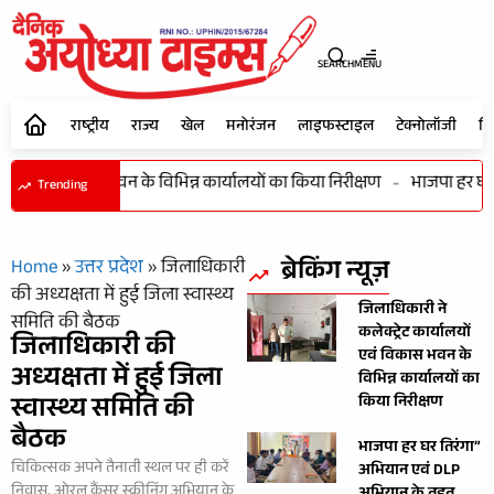
SEARCH
MENU
राष्ट्रीय
राज्य
खेल
मनोरंजन
लाइफस्टाइल
टेक्नोलॉजी
शि
लयों एवं विकास भवन के विभिन्न कार्यालयों का किया निरीक्षण
-
भाजपा हर घर ति
Trending
ब्रेकिंग न्यूज़
Home
»
उत्तर प्रदेश
»
जिलाधिकारी
की अध्यक्षता में हुई जिला स्वास्थ्य
जिलाधिकारी ने
समिति की बैठक
कलेक्ट्रेट कार्यालयों
जिलाधिकारी की
एवं विकास भवन के
अध्यक्षता में हुई जिला
विभिन्न कार्यालयों का
स्वास्थ्य समिति की
किया निरीक्षण
बैठक
भाजपा हर घर तिरंगा”
चिकित्सक अपने तैनाती स्थल पर ही करें
अभियान एवं DLP
निवास, ओरल कैंसर स्क्रीनिंग अभियान के