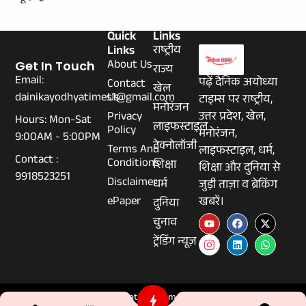
Quick
Links
Links
राष्ट्रीय
About Us
Get In Touch
राज्य
Email:
पढ़ें दैनिक अयोध्या
Contact
खेल
dainikayodhyatimes1@gmail.com
Us
टाइम्स पर राष्ट्रीय,
मनोरंजन
Privacy
उत्तर प्रदेश, खेल,
Hours: Mon-Sat
लाइफस्टाइल
Policy
मनोरंजन,
9:00AM - 5:00PM
टेक्नोलॉजी
Terms And
लाइफस्टाइल, धर्म,
Contact :
Conditions
शिक्षा
शिक्षा और दुनिया से
9918523251
Disclaimer
धर्म
जुड़ी ताज़ा व ब्रेकिंग
ePaper
खबरें।
दुनिया
चुनाव
ट्रेंडिंग न्यूज़
© 2026 Dainikayodhyatimes.com - All Rights Reserved.