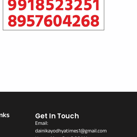
inks
Get In Touch
Email:
dainikayodhyatimes1@gmail.com
s