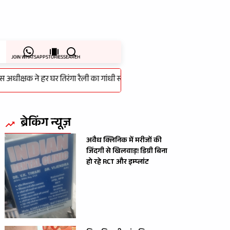
JOIN WHATSAPP
STORIES
SEARCH
षक ने हर घर तिरंगा रैली का गांधी स्टेडियम से किया शुभारम्भ
-
लापरवाही की
ब्रेकिंग न्यूज़
अवैध क्लिनिक में मरीजों की
जिंदगी से खिलवाड़! डिग्री बिना
हो रहे RCT और इम्प्लांट