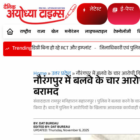
लेटेस्ट
ई-पेपर
राष्ट्रीय
राज्य
खेल
मनोरंजन
लाइफस्टाइल
टेक्नोलॉजी
श
े खिलवाड़! डिग्री बिना हो रहे RCT और इम्प्लांट
Trending
-
जिलाधिकारी एवं पुलिस अधी
Home
»
उत्तर प्रदेश
»
नौरंगपुर में बलवे के चार आरोपी 
नौरंगपुर में बलवे के चार आर
बरामद
संवाददाता रामपुर मनिहारान सहारनपुर । पुलिस ने बलवा करने के चार
किया है। बाद में पुलिस ने आरोपियों के खिलाफ आवश्यक कार्यवाही कर
BY: DAT BUREAU
EDITED BY: DAT BUREAU
UPDATED: Thursday, November 6, 2025