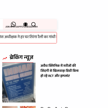
JOIN WHATSAPP
STORIES
SEARCH
्षक ने हर घर तिरंगा रैली का गांधी स्टेडियम से किया शुभारम्भ
-
लापरवाही की
ब्रेकिंग न्यूज़
अवैध क्लिनिक में मरीजों की
जिंदगी से खिलवाड़! डिग्री बिना
हो रहे RCT और इम्प्लांट