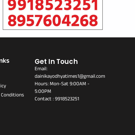
inks
Get In Touch
Email:
dainikayodhyatimes1@gmail.com
s
Hours: Mon-Sat 9:00AM -
icy
5:00PM
 Conditions
Contact : 9918523251