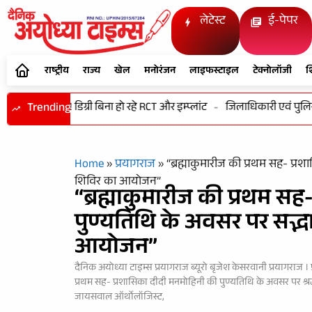
लेटेस्ट
ई-पेपर
राष्ट्रीय
राज्य
खेल
मनोरंजन
लाइफस्टाइल
टेक्नोलॉजी
श
े खिलवाड़! डिग्री बिना हो रहे RCT और इम्प्लांट
Trending
-
जिलाधिकारी एवं पुलिस अधी
Home
»
प्रयागराज
»
“ब्रह्माकुमारीज की प्रथम सह- प्रशा
शिविर का आयोजन”
“ब्रह्माकुमारीज की प्रथम स
पुण्यतिथि के अवसर पर सद्भावन
आयोजन”
दैनिक अयोध्या टाइम्स प्रयागराज ब्यूरो बृजेश केसरवानी प्रयागराज । प्र
प्रथम सह- प्रशासिका दीदी मनमोहिनी की पुण्यतिथि के अवसर पर श
जायसवाल ऑर्थोलॉजिस्ट,