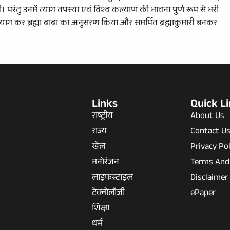
तु उनमें त्याग तपस्या एवं विश्व कल्याण की भावना पुर्ण रूप से भरी
त्याग कर ब्रह्मा बाबा का अनुसरण किया और समर्पित ब्रह्माकुमारी बनकर
Links
Quick L
राष्ट्रीय
About Us
राज्य
Contact U
खेल
Privacy Pol
मनोरंजन
Terms And
लाइफस्टाइल
Disclaimer
टेक्नोलॉजी
ePaper
शिक्षा
धर्म