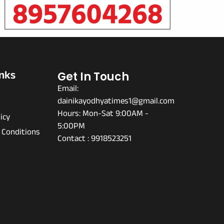
inks
Get In Touch
Email:
dainikayodhyatimes1@gmail.com
s
Hours: Mon-Sat 9:00AM -
icy
5:00PM
 Conditions
Contact : 9918523251