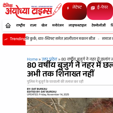
लेटेस्ट
ई-पेपर
राष्ट्रीय
राज्य
खेल
मनोरंजन
लाइफस्टाइल
टेक्नोलॉजी
श
 करोड़ की संपत्ति कुर्क, थार-स्विफ्ट समेत आलीशान मकान सीज
Trending
-
समाज की एक
Home
»
उत्तर प्रदेश
»
80 वर्षीय बुजुर्ग ने नहर में छल
80 वर्षीय बुजुर्ग ने नहर मे
अभी तक शिनाख्त नहीं
पुलिस ने बुजुर्ग के घरवालों की तलाश कर रही
BY: DAT BUREAU
EDITED BY: DAT BUREAU
UPDATED: Friday, November 14, 2025